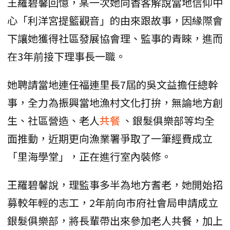
王羅碧馨回憶，某一次她向香客解說當地信仰中
心「利洋宮提籃觀音」的由來跟故事，因緣際會
下讓她獲得社區發展協會理、監事的青睞，進而
在3年前接下理事長一職。
她聘請當地連任福連里長7屆的吳文益擔任總幹
事，全力為振興當地漁村文化打拚，無論地方創
生、社區營造、老人
共餐
、銀髮俱樂部等均全
面推動，近期更向漁業署爭取了一筆經費成立
「里海學堂」，正在進行室內裝修。
王羅碧馨說，理監事多半為地方耆老，她開始招
募較年輕的志工，2年前向市府社會局申請成立
銀髮俱樂部，將長輩帶出來參加老人共餐，加上