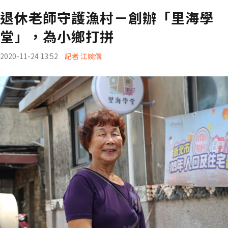
退休老師守護漁村－創辦「里海學
堂」，為小鄉打拼
2020-11-24 13:52
記者 江婉儀