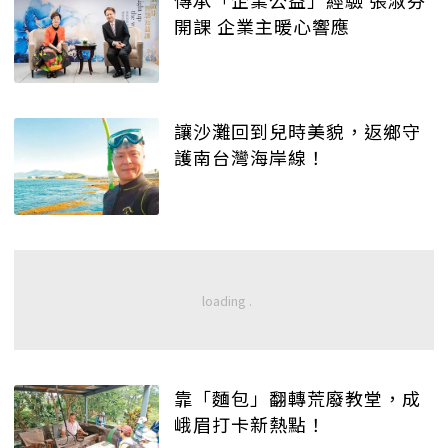
開課 企業主暖心響應
讓沙灘回到兒時美貌，返鄉守
護南台灣海岸線！
靠「麵包」翻轉荒廢教堂，成
峨眉打卡新熱點！