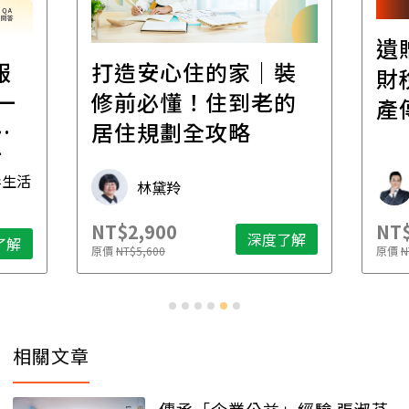
遺
報
打造安心住的家｜裝
財
一
修前必懂！住到老的
產
一
居住規劃全攻略
先
毒生活
林黛羚
NT$2,900
NT$
深度了解
了解
原價
NT$5,600
原價
N
相關文章
傳承「企業公益」經驗 張淑芬