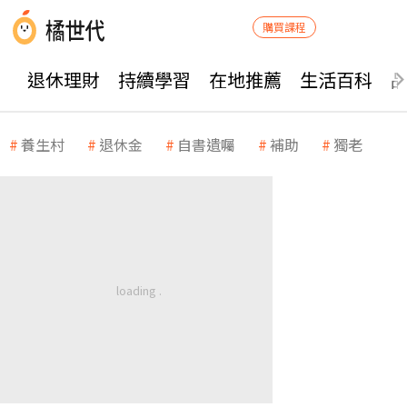
購買課程
退休理財
持續學習
在地推薦
生活百科
養生村
退休金
自書遺囑
補助
獨老