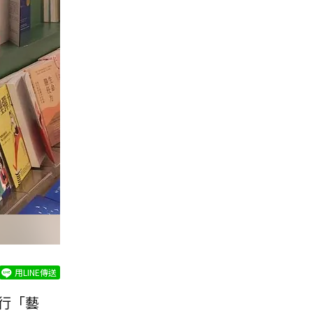
用LINE傳送
行「藝