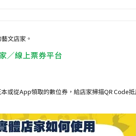
的藝文店家。
店家／線上票券平台
或從App領取的數位券，給店家掃描QR Code
。