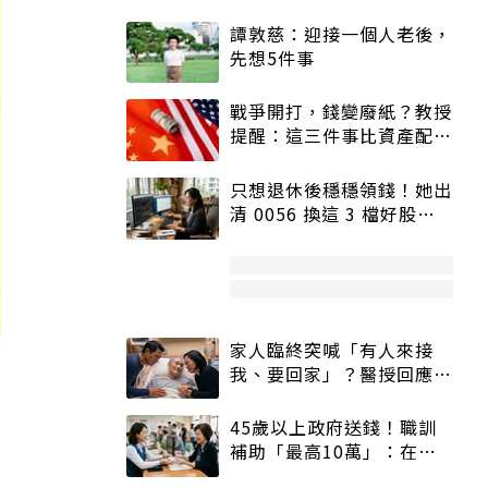
譚敦慈：迎接一個人老後，
先想5件事
戰爭開打，錢變廢紙？教授
提醒：這三件事比資產配置
更重要！
只想退休後穩穩領錢！她出
清 0056 換這 3 檔好股：
股價高點照樣買
家人臨終突喊「有人來接
我、要回家」？醫授回應方
式快學：避免抱憾終生
45歲以上政府送錢！職訓
補助「最高10萬」：在
職、待業都能申請