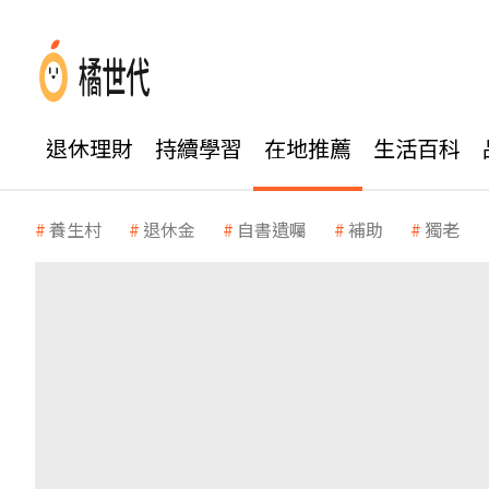
退休理財
持續學習
在地推薦
生活百科
養生村
退休金
自書遺囑
補助
獨老