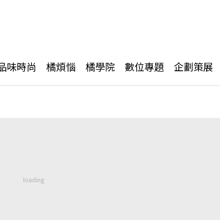
品味時尚
橘煩惱
橘學院
數位專題
企劃策展