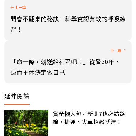
開會不翻桌的秘訣—科學實證有效的呼吸練
習！
「命一條，就送給社區吧！」從警30年，
退而不休決定做自己
延伸閱讀
賞螢懶人包／新北7條必訪路
線，捷運、火車輕鬆抵達！