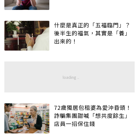
什麼是真正的「五福臨門」？
後半生的福氣，其實是「養」
出來的！
72歲獨居包租婆為愛沖昏頭！
詐騙集團甜喊「想共度餘生」
店員一招保住錢