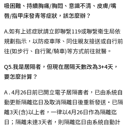
吸困難、持續胸痛/胸悶、意識不清、皮膚/嘴
唇/指甲床發青等症狀，該怎麼辦？
A.如有上述症狀請立即聯繋119或聯繋衛生局依
規劃指示，以防疫車隊、同住親友接送或自行前
往(如步行、自行駕/騎車)等方式前往就醫。
Q5.我是居隔者，但現在居隔天數改為3+4天，
要怎麼計算？
A . 4月26日前已開立電子居隔書者，已由系統自
動更新隔離迄日及取消隔離日後重新發送・已隔
離3天(含)以上者，一律以4月26日作為隔離迄
日；隔離未達3天者，則隔離迄日由系統自動計