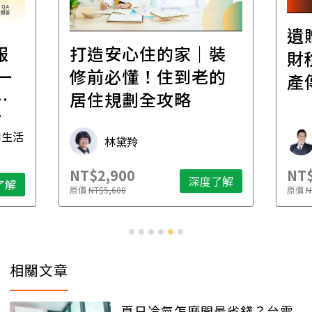
遺
報
打造安心住的家｜裝
財
一
修前必懂！住到老的
產
一
居住規劃全攻略
先
毒生活
林黛羚
NT$2,900
NT$
深度了解
了解
原價
NT$5,600
原價
N
相關文章
夏日冷氣怎麼開最省錢？台電