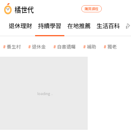
購買課程
退休理財
持續學習
在地推薦
生活百科
養生村
退休金
自書遺囑
補助
獨老