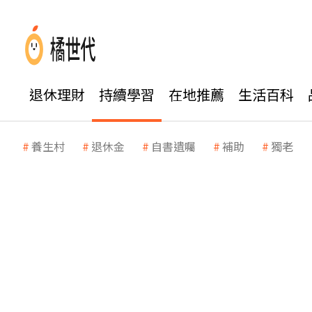
退休理財
持續學習
在地推薦
生活百科
養生村
退休金
自書遺囑
補助
獨老