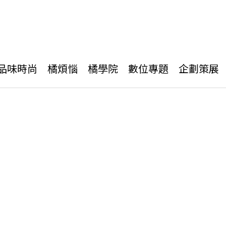
品味時尚
橘煩惱
橘學院
數位專題
企劃策展