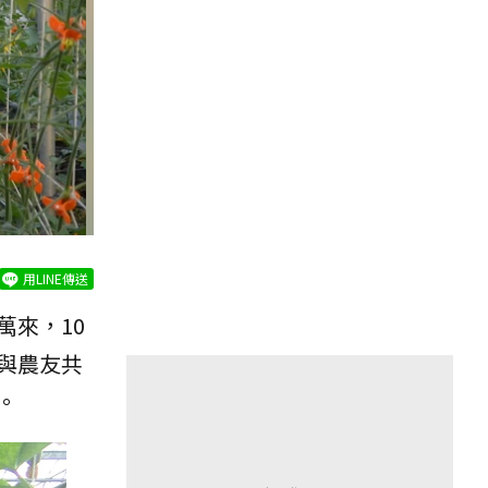
用LINE傳送
來，10
與農友共
。