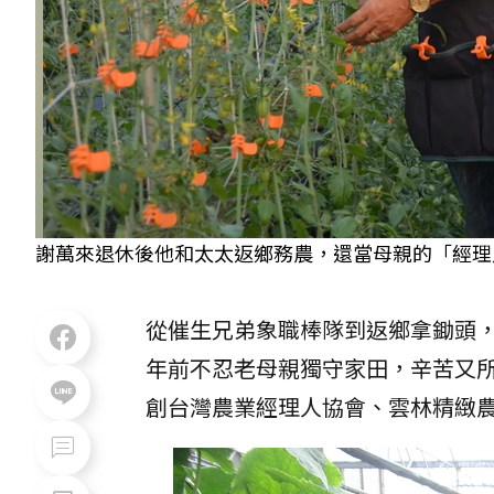
謝萬來退休後他和太太返鄉務農，還當母親的「經理人
從催生兄弟象職棒隊到返鄉拿鋤頭，
年前不忍老母親獨守家田，辛苦又
創台灣農業經理人協會、雲林精緻