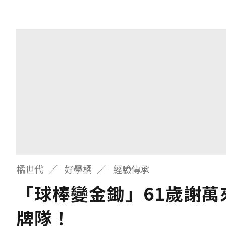
橘世代
好學橘
經驗傳承
「球棒變金鋤」61歲謝
牌隊！