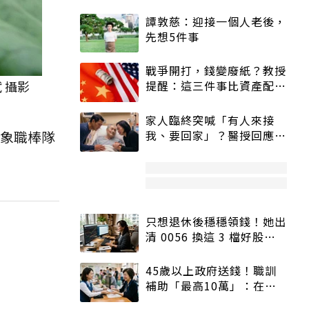
譚敦慈：迎接一個人老後，
先想5件事
戰爭開打，錢變廢紙？教授
 攝影
提醒：這三件事比資產配置
更重要！
家人臨終突喊「有人來接
弟象職棒隊
我、要回家」？醫授回應方
式快學：避免抱憾終生
只想退休後穩穩領錢！她出
清 0056 換這 3 檔好股：
股價高點照樣買
45歲以上政府送錢！職訓
補助「最高10萬」：在
職、待業都能申請