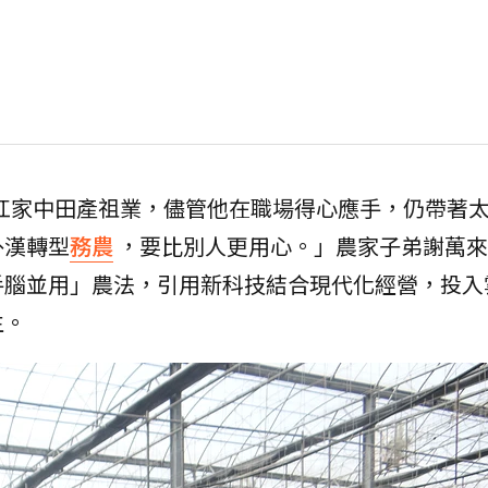
苦獨扛家中田產祖業，儘管他在職場得心應手，仍帶著
外漢轉型
務農
，要比別人更用心。」農家子弟謝萬來
手腦並用」農法，引用新科技結合現代化經營，投入
生。