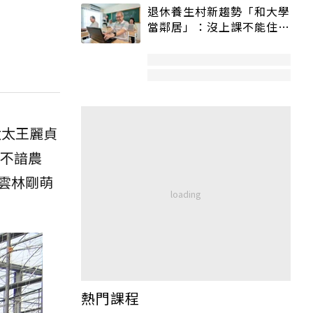
退休養生村新趨勢「和大學
當鄰居」：沒上課不能住、
宿舍變養老房
太太王麗貞
不諳農
雲林剛萌
熱門課程