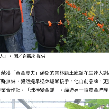
」。 圖／謝萬來 提供
榮獲「黃金農夫」頭銜的雲林縣土庫鎮花生達人謝萬
所賺無幾，毅然提早退休返鄉接手。他自創品牌，更
農業合作社，「球棒變金鋤」，締造另一職農金牌隊