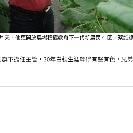
片天，他更開放農場積極教育下一代新農民。 圖／蔡維斌
團旗下擔任主管，30年白領生涯幹得有聲有色，兄