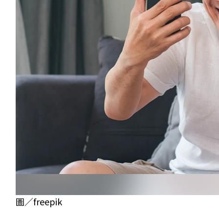
圖／freepik