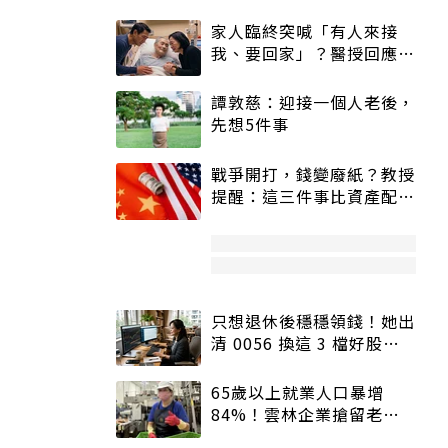
家人臨終突喊「有人來接
我、要回家」？醫授回應方
式快學：避免抱憾終生
譚敦慈：迎接一個人老後，
先想5件事
戰爭開打，錢變廢紙？教授
提醒：這三件事比資產配置
更重要！
只想退休後穩穩領錢！她出
清 0056 換這 3 檔好股：
股價高點照樣買
65歲以上就業人口暴增
84%！雲林企業搶留老員
工：穩定性高、經驗豐富