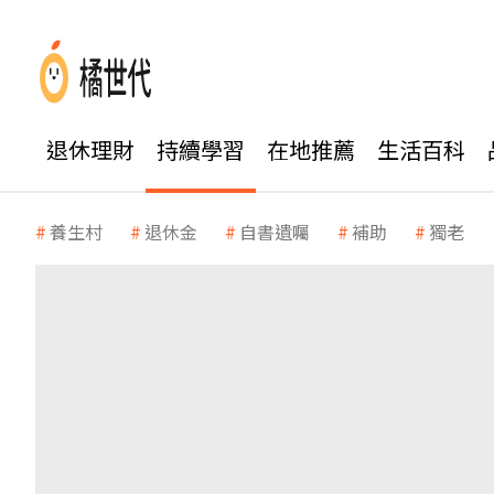
退休理財
持續學習
在地推薦
生活百科
養生村
退休金
自書遺囑
補助
獨老