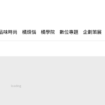
品味時尚
橘煩惱
橘學院
數位專題
企劃策展