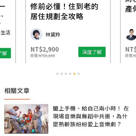
一
修前必懂！住到老的
產
一
居住規劃全攻略
先
毒生活
林黛羚
NT$2,900
NT$
深度了解
了解
原價
NT$5,600
原價
N
相關文章
闔上手機、給自己兩小時！ 在
現場音樂與舞蹈中共振，為什
麼熟齡族紛紛愛上音樂劇？