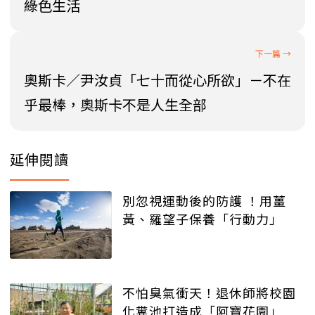
綠色生活
奧斯卡／尹汝貞「七十而從心所欲」－不在
乎最棒，奧斯卡不是人生全部
延伸閱讀
別忽視運動後的防護 ！用薑
黃、羅望子保養「行動力」
不怕臭氣衝天！退休師將校園
化糞池打造成「阿寶花園」