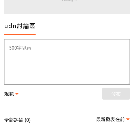
udn討論區
規範
發布
最新發表在前
全部評論 (
)
0