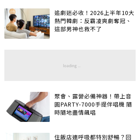
追劇迷必收！2026上半年10大
熱門韓劇：反霸凌爽劇奪冠、
這部男神也救不了
聚會、露營必備神器！帶上音
圓PARTY-7000手提伴唱機 隨
時隨地盡情飆唱
住飯店連呼吸都特別舒暢？回