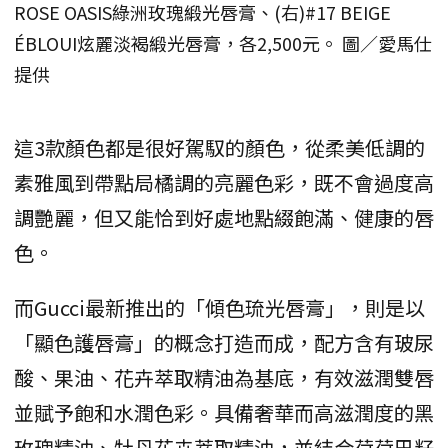
ROSE OASIS綠洲玫瑰緞光唇膏、(右)#17 BEIGE
ÉBLOUI炫麗淡褐緞光唇膏，各2,500元。 圖／愛馬仕
提供
這3款顏色都是很好駕馭的顏色，從柔美低調的
素雅風到帶點局橘調的亮麗色彩，既不會過度高
調艷麗，但又能恰到好處地點綴飽滿、健康的唇
色。
而Gucci最新推出的「傾色琉光唇膏」，則是以
「顯色護唇膏」的概念打造而成，配方含有玻尿
酸、果油、花卉萃取精油為基底，有效滋潤雙唇
並賦予飽和水潤色彩。具備奢華而高滋潤度的黑
玫瑰精油、牡丹花卉萃取精油，並結合荷荷巴籽