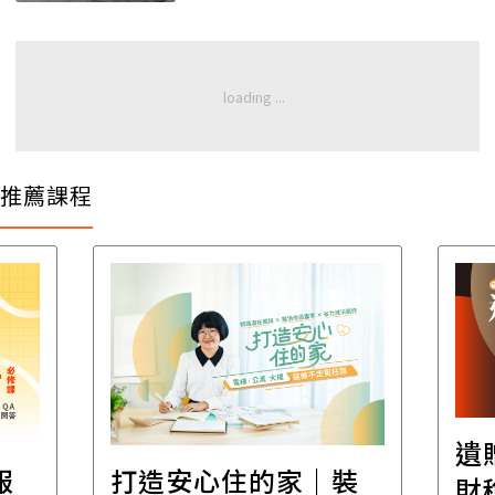
推薦課程
遺
報
打造安心住的家｜裝
財