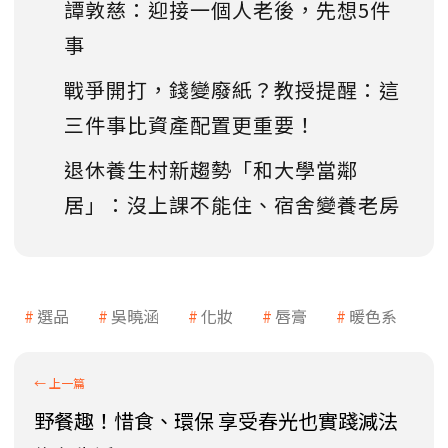
譚敦慈：迎接一個人老後，先想5件
事
戰爭開打，錢變廢紙？教授提醒：這
三件事比資產配置更重要！
退休養生村新趨勢「和大學當鄰
居」：沒上課不能住、宿舍變養老房
選品
吳曉涵
化妝
唇膏
暖色系
野餐趣！惜食、環保 享受春光也實踐減法