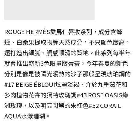
ROUGE HERMÈS愛馬仕唇妝系列，成分含蜂
蠟、白桑果提取物等天然成分，不只顯色度高，
還打造出細膩、觸感順滑的質地。此系列每半年
就會推出嶄新3色限量版唇膏，今年春夏的新色
分別是像是被陽光暖熱的沙子那般呈現琥珀調的
#17 BEIGE ÉBLOUI炫麗淡褐、介於九重葛花和
多肉植物花卉的獨特玫瑰調#43 ROSE OASIS綠
洲玫瑰，以及明亮閃爍的朱紅色#52 CORAIL
AQUA水漾珊瑚。