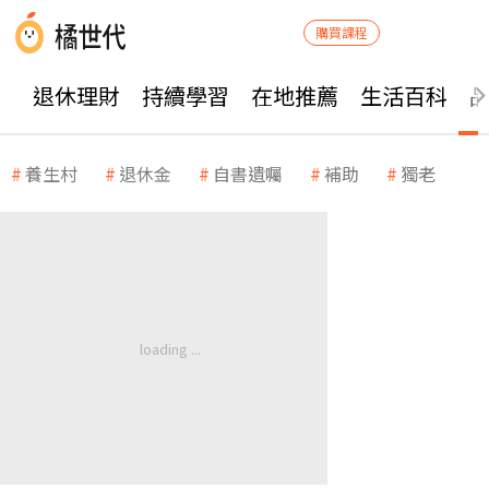
購買課程
退休理財
持續學習
在地推薦
生活百科
養生村
退休金
自書遺囑
補助
獨老