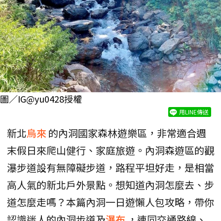
圖／IG@yu0428授權
用LINE傳送
新北
烏來
的內洞國家森林遊樂區，非常適合週
末假日來爬山健行、家庭旅遊。內洞森遊區的觀
瀑步道設有無障礙步道，路程平坦好走，是相當
高人氣的新北戶外景點。想知道內洞怎麼去、步
道怎麼走嗎？本篇內洞一日遊懶人包攻略，帶你
認識迷人的內洞步道及
瀑布
，連同交通路線、