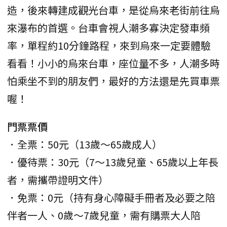
造，後來轉建成觀光台車，是從烏來老街前往烏
來瀑布的首選。台車會視人潮多寡決定發車頻
率，單程約10分鐘路程，來到烏來一定要體驗
看看！小小的烏來台車，座位量不多，人潮多時
怕乘坐不到的朋友們，最好的方法還是先買車票
喔！
門票票價
．全票：50元（13歲～65歲成人）
．優待票：30元（7～13歲兒童、65歲以上年長
者，需攜帶證明文件）
．免票：0元（持有身心障礙手冊者及必要之陪
伴者一人、0歲～7歲兒童，需有購票大人陪