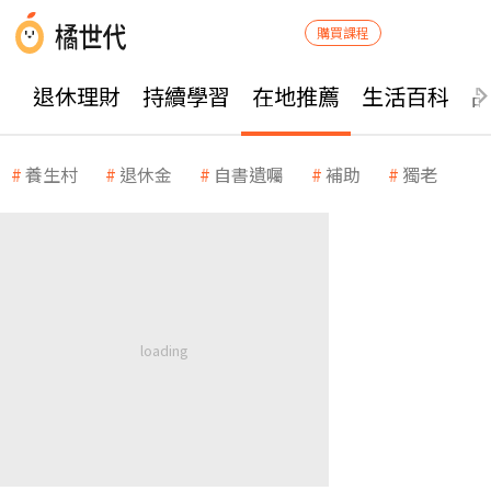
購買課程
退休理財
持續學習
在地推薦
生活百科
養生村
退休金
自書遺囑
補助
獨老