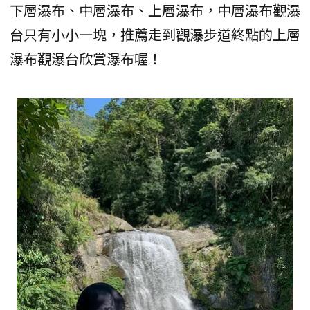
下層瀑布、中層瀑布、上層瀑布，中層瀑布觀瀑
台只有小小一塊，推薦走到觀瀑步道終點的上層
瀑布觀瀑台欣賞瀑布喔！