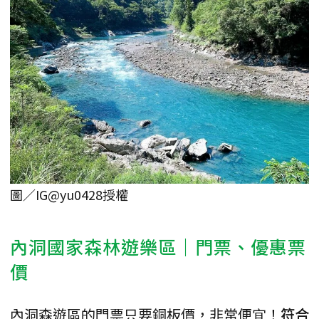
圖／IG@yu0428授權
內洞國家森林遊樂區｜門票、優惠票
價
內洞森遊區的門票只要銅板價，非常便宜！
符合