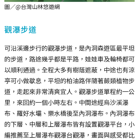
圖／@台灣山林悠遊網
觀瀑步道
可沿溪邊步行的觀瀑步道，是內洞森遊區最平坦
的步道，路途幾乎都是平路，娃娃車及輪椅都可
以順利通過。全程大多有樹蔭遮蔽，中途也有涼
亭可小做歇息，平坦的柏油路伴隨著蕨類植物步
道，走起來非常清爽宜人。觀瀑步道單程約一公
里，來回約一個小時左右。中間途經烏沙溪瀑
布、羅好水壩、樂水橋後至內洞瀑布。內洞瀑布
的下層、中層和上層瀑布皆有設置觀瀑平台，小
編推薦至上層瀑布觀瀑台觀瀑，畫面與感受都比