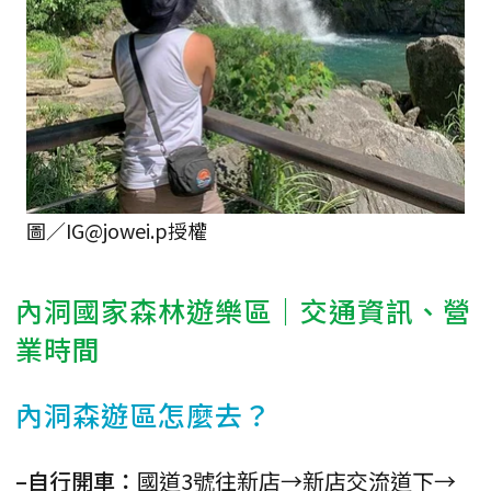
圖／IG@jowei.p授權
內洞國家森林遊樂區｜交通資訊、營
業時間
內洞森遊區怎麼去？
–自行開車：
國道3號往新店→新店交流道下→