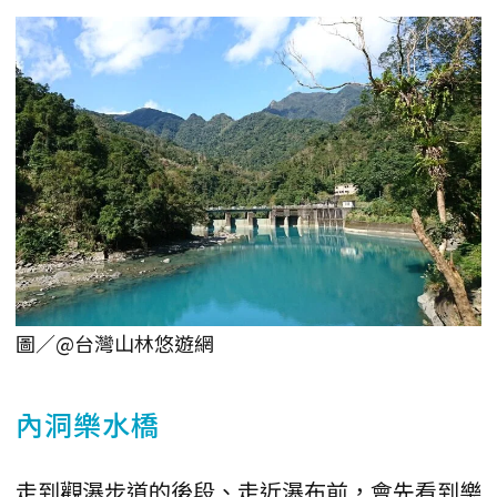
圖／@台灣山林悠遊網
內洞樂水橋
走到觀瀑步道的後段、走近瀑布前，會先看到樂