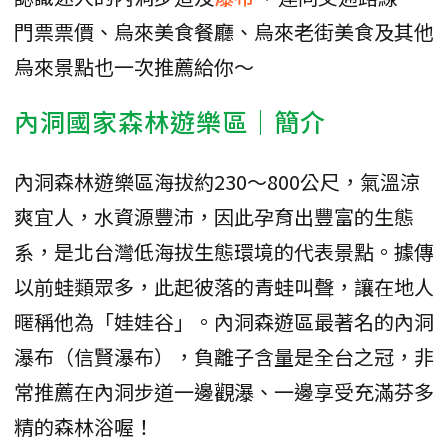
門票票價、烏來美食餐廳、烏來老街美食及其他
烏來景點也一次推薦給你～
內洞國家森林遊樂區｜簡介
內洞森林遊樂區海拔約230～800公尺，氣溫涼
爽宜人，水資源豐沛，因此孕育出豐富的生態
系，是北台灣低海拔生態環境的代表景點。據傳
以前蛙類眾多，此起彼落的青蛙叫聲，讓在地人
暱稱他為「娃娃谷」。內洞森遊區最著名的內洞
瀑布（信賢瀑布），負離子含量是全台之冠，非
常推薦在內洞步道一邊觀瀑、一邊享受充滿芬多
精的森林浴喔！