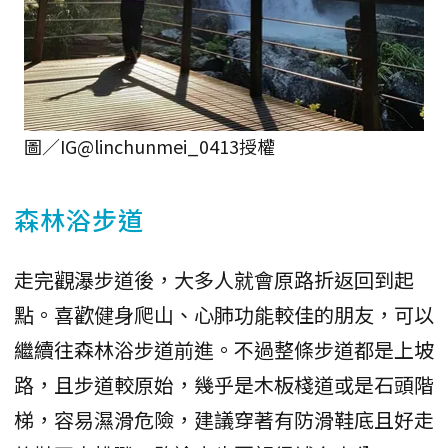
圖／IG@linchunmei_0413授權
森林浴步道
走完觀瀑步道後，大多人就會原路折返回到起
點。喜歡健身爬山、心肺功能較佳的朋友，可以
繼續往森林浴步道前進。不過整條步道都是上坡
路，且步道較原始，幾乎是木板棧道或是石頭階
梯，容易濕滑危險，建議穿著有防滑鞋底且好走