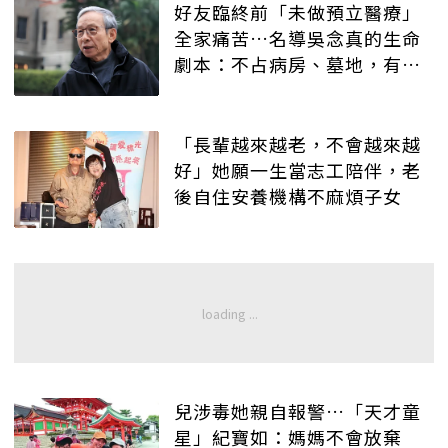
好友臨終前「未做預立醫療」
全家痛苦…名導吳念真的生命
劇本：不占病房、墓地，有人
記得就好
「長輩越來越老，不會越來越
好」她願一生當志工陪伴，老
後自住安養機構不麻煩子女
兒涉毒她親自報警…「天才童
星」紀寶如：媽媽不會放棄