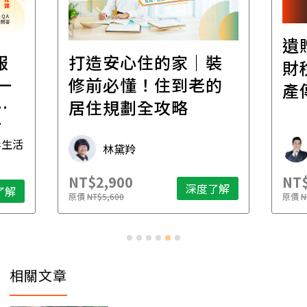
遺
報
打造安心住的家｜裝
財
一
修前必懂！住到老的
產
一
居住規劃全攻略
先
毒生活
林黛羚
NT$2,900
NT$
深度了解
了解
原價
NT$5,600
原價
N
相關文章