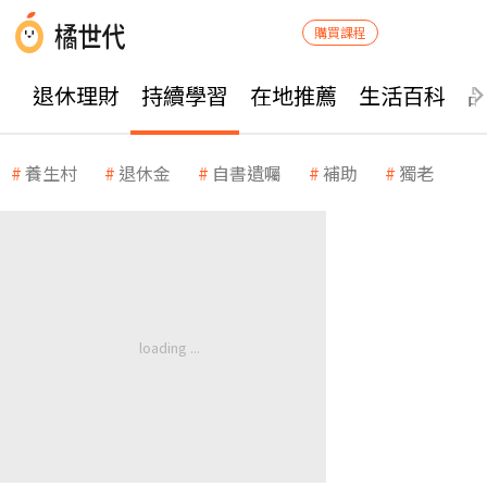
購買課程
退休理財
持續學習
在地推薦
生活百科
養生村
退休金
自書遺囑
補助
獨老