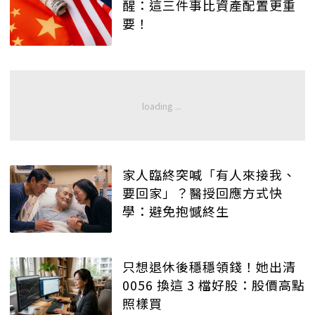
醒：這三件事比資產配置更重
要！
家人臨終突喊「有人來接我、
要回家」？醫授回應方式快
學：避免抱憾終生
只想退休後穩穩領錢！她出清
0056 換這 3 檔好股：股價高點
照樣買