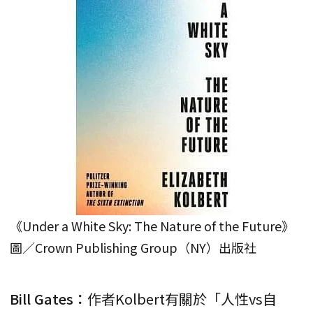
《Under a White Sky: The Nature of the Future》
圖／Crown Publishing Group（NY）出版社
Bill Gates：
作者Kolbert有關於「人性vs自