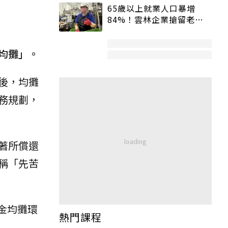
65歲以上就業人口暴增
84%！雲林企業搶留老員
工：穩定性高、經驗豐富
均攤」。
後，均攤
務規劃，
著所償還
稱「先苦
本金均攤環
熱門課程