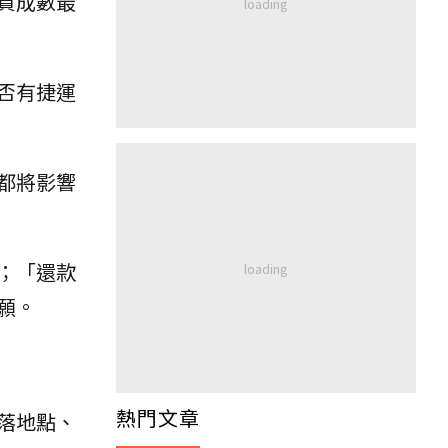
貸成數最
否有捷運
都將影響
；「還款
願。
熱門文章
落地點、