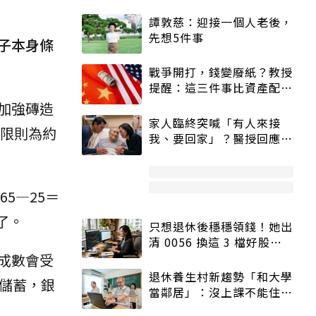
譚敦慈：迎接一個人老後，
先想5件事
子本身條
戰爭開打，錢變廢紙？教授
提醒：這三件事比資產配置
更重要！
加強磚造
家人臨終突喊「有人來接
年限則為約
我、要回家」？醫授回應方
式快學：避免抱憾終生
5—25＝
了。
只想退休後穩穩領錢！她出
清 0056 換這 3 檔好股：
股價高點照樣買
成數會受
退休養生村新趨勢「和大學
儲蓄，銀
當鄰居」：沒上課不能住、
宿舍變養老房