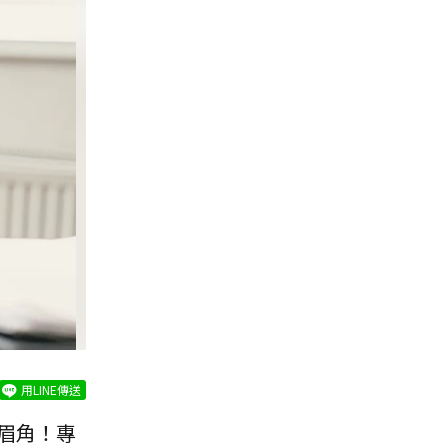
用LINE傳送
眉角！專