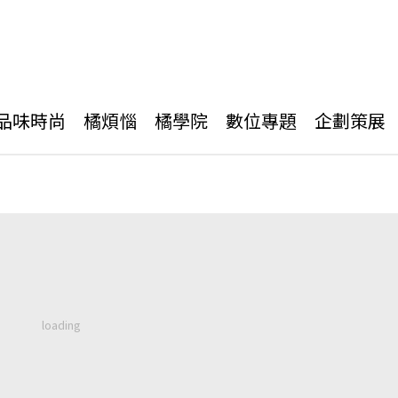
品味時尚
橘煩惱
橘學院
數位專題
企劃策展