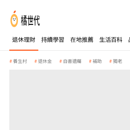
退休理財
持續學習
在地推薦
生活百科
養生村
退休金
自書遺囑
補助
獨老