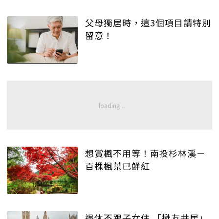
父母獨居時，這3個項目請特別
留意！
想賞楓不用等！南投杉林溪－
百棵楓葉已鮮紅
退休不跟子女住 「揪友共居」