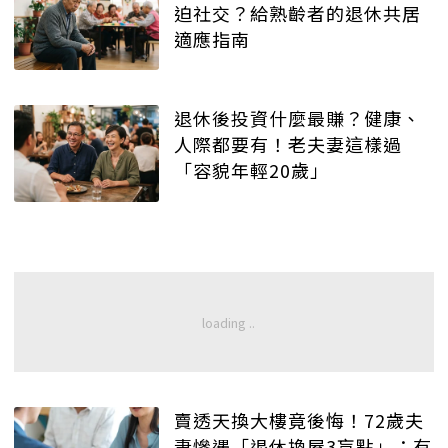
迫社交？給熟齡者的退休共居
適應指南
退休後投資什麼最賺？健康、
人際都要有！老夫妻這樣過
「容貌年輕20歲」
賣透天換大樓竟後悔！72歲夫
妻慘遇「退休換屋3盲點」：有