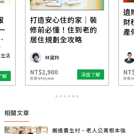
遺
報
打造安心住的家｜裝
財
一
修前必懂！住到老的
產
一
居住規劃全攻略
先
毒生活
林黛羚
NT$2,900
NT$
深度了解
了解
原價
NT$5,600
原價
N
相關文章
搬進養生村、老人公寓根本強