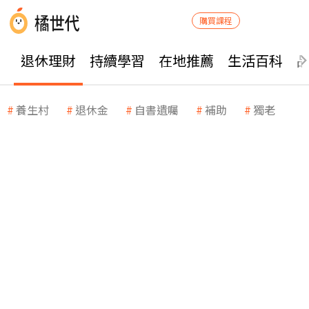
購買課程
退休理財
持續學習
在地推薦
生活百科
養生村
退休金
自書遺囑
補助
獨老