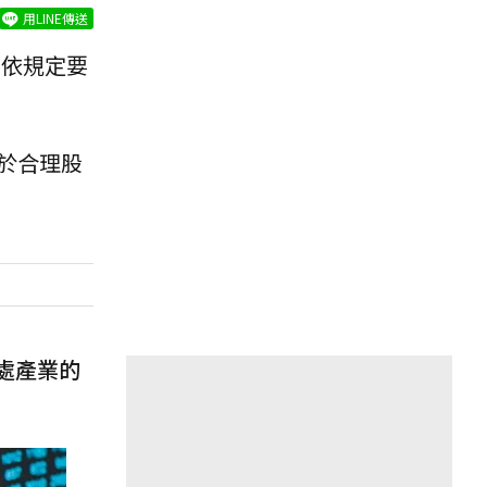
用LINE傳送
司依規定要
於合理股
處產業的