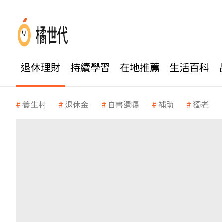
退休理財
持續學習
在地推薦
生活百科
養生村
退休金
自書遺囑
補助
獨老