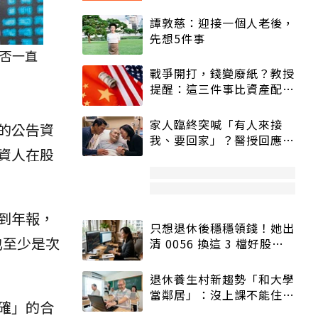
譚敦慈：迎接一個人老後，
先想5件事
否一直
戰爭開打，錢變廢紙？教授
提醒：這三件事比資產配置
更重要！
家人臨終突喊「有人來接
的公告資
我、要回家」？醫授回應方
資人在股
式快學：避免抱憾終生
到年報，
只想退休後穩穩領錢！她出
也至少是次
清 0056 換這 3 檔好股：
股價高點照樣買
退休養生村新趨勢「和大學
當鄰居」：沒上課不能住、
確」的合
宿舍變養老房