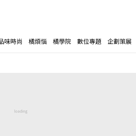
品味時尚
橘煩惱
橘學院
數位專題
企劃策展