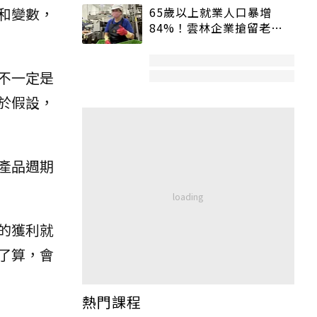
65歲以上就業人口暴增
和變數，
84%！雲林企業搶留老員
工：穩定性高、經驗豐富
不一定是
於假設，
產品週期
的獲利就
了算，會
熱門課程