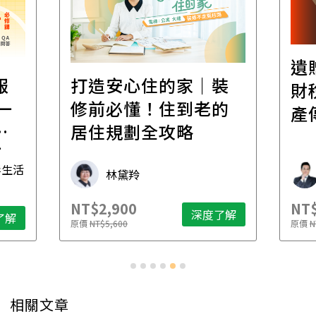
遺
報
打造安心住的家｜裝
財
一
修前必懂！住到老的
產
一
居住規劃全攻略
先
毒生活
林黛羚
NT$2,900
NT$
深度了解
了解
原價
NT$5,600
原價
N
相關文章