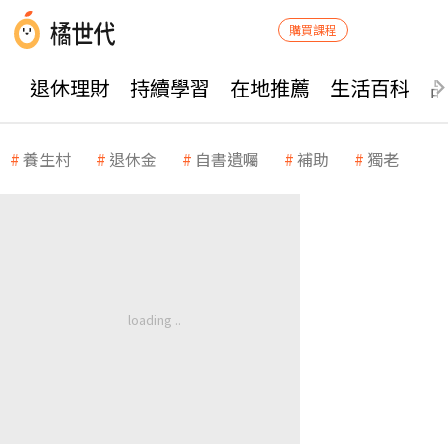
購買課程
退休理財
持續學習
在地推薦
生活百科
養生村
退休金
自書遺囑
補助
獨老