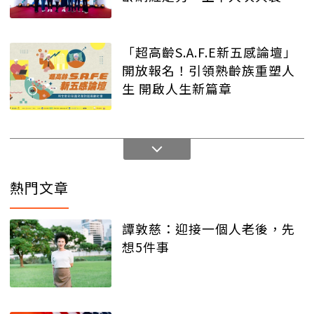
舉
「超高齡S.A.F.E新五感論壇」
開放報名！引領熟齡族重塑人
生 開啟人生新篇章
熱門文章
譚敦慈：迎接一個人老後，先
想5件事