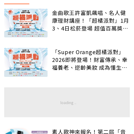
金曲歌王許富凱飆唱、名人健
康理財講座！「超橘派對」1月
3、4日松菸登場 超值百萬獎品
等你抽
「Super Orange超橘派對」
2026即將登場！財富傳承、幸
福養老、逆齡美妝 成為懂生活
的質感大人
素人歌神來報名！第二屆「音