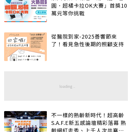
圓．超橘卡拉OK大賽」首獎10
萬元等你挑戰
從醫院到家-2025善響節來
了！看見急性後期的照顧支持
不一樣的熟齡新時代！超高齡
S.A.F.E新五感論壇精彩落幕 熟
齡網紅走秀、上千人次共襄盛