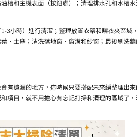
集油槽和主機表面（按鈕處）；清理排水孔和水槽水
1-3小時）進行清潔；整理放置衣架和曬衣夾區域
落葉、土塵；清洗落地窗、窗溝和紗窗；最後刷洗牆
免會有遺漏的地方，這時候只要搭配未來編整理出來
域和項目，就不用擔心有忘記打掃和清理的區域了，