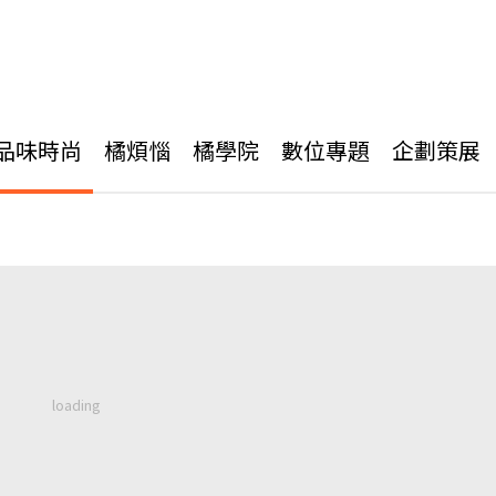
品味時尚
橘煩惱
橘學院
數位專題
企劃策展