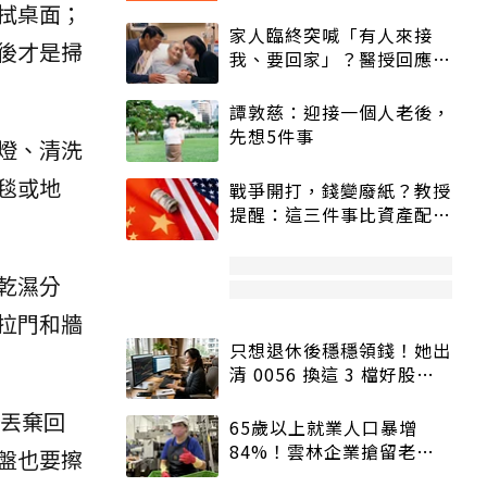
拭桌面；
家人臨終突喊「有人來接
後才是掃
我、要回家」？醫授回應方
式快學：避免抱憾終生
譚敦慈：迎接一個人老後，
先想5件事
燈、清洗
毯或地
戰爭開打，錢變廢紙？教授
提醒：這三件事比資產配置
更重要！
乾濕分
拉門和牆
只想退休後穩穩領錢！她出
清 0056 換這 3 檔好股：
股價高點照樣買
丟棄回
65歲以上就業人口暴增
84%！雲林企業搶留老員
盤也要擦
工：穩定性高、經驗豐富