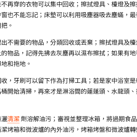
是不再穿的衣物可以集中回收；擦拭燈具、檯燈及擦
紗窗也不能忘記；床墊可以利用吸塵器吸去塵蟎，最
門把。
理出不需要的物品，分類回收或丟棄；擦拭燈具及檯
上的物品，記得先拂去灰塵再以濕布擦拭；如果有地
掃地和拖地。
回收，牙刷可以留下作為打掃工具；若是家中浴室是
馬桶開始清掃，再來才是淋浴間的蓮蓬頭、水龍頭、
噴灑
清潔
劑溶解油污；審視並整理冰箱，將過期食品
清潔烤箱和微波爐的內外油污，烤箱烤盤和微波爐轉