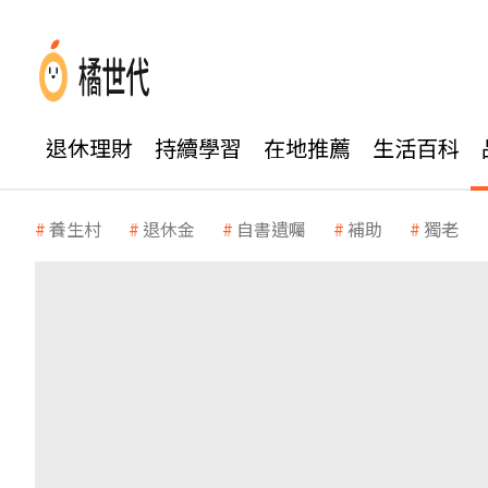
退休理財
持續學習
在地推薦
生活百科
養生村
退休金
自書遺囑
補助
獨老