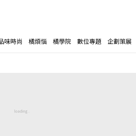
品味時尚
橘煩惱
橘學院
數位專題
企劃策展