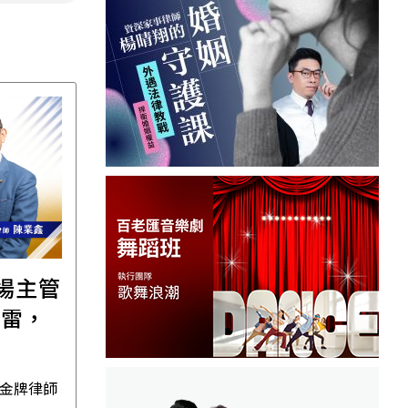
職場主管
【直播講座】免費報名
踩雷，
｜8/11譚敦慈的一個人
場
生活必修課：一個人
住，五件事要先想清
 金牌律師
資深獨立活執行者 無毒生活教
楚！