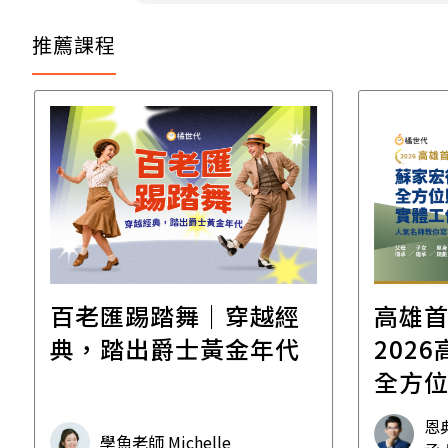
推薦課程
百老匯踢踏舞｜穿越經
高雄
典，踏出爵士黃金年代
2026高雄
全方
工作
恩
學魚老師 Michelle