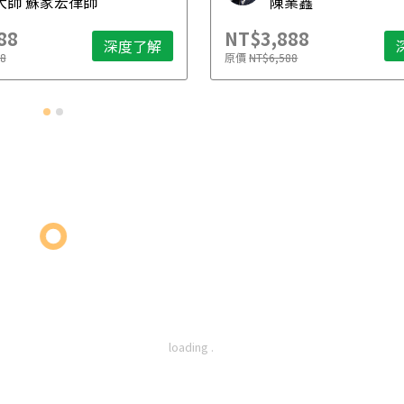
大師 蘇家宏律師
陳業鑫
88
NT$3,888
深度了解
8
原價
NT$6,588