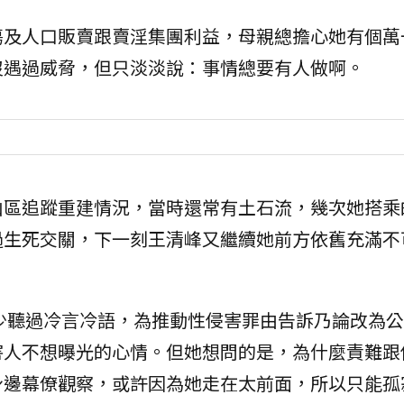
傷及人口販賣跟賣淫集團利益，母親總擔心她有個萬
沒遇過威脅，但只淡淡說：事情總要有人做啊。
山區追蹤重建情況，當時還常有土石流，幾次她搭乘
過生死交關，下一刻王清峰又繼續她前方依舊充滿不
少聽過冷言冷語，為推動性侵害罪由告訴乃論改為公
害人不想曝光的心情。但她想問的是，為什麼責難跟
身邊幕僚觀察，或許因為她走在太前面，所以只能孤