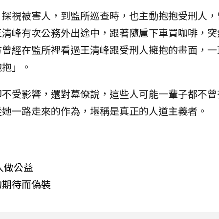
、探視被害人，到監所巡查時，也主動抱抱受刑人，
王清峰有次公務外出途中，跟著隨扈下車買咖啡，突
方曾經在監所裡看過王清峰跟受刑人擁抱的畫面，一
抱抱」。
卻不受影響，還對幕僚說，這些人可能一輩子都不曾
從她一路走來的作為，堪稱是真正的人道主義者。
入做公益
的期待而偽裝