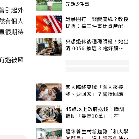
先想5件事
曾引起外
戰爭開打，錢變廢紙？教授
然有個人
提醒：這三件事比資產配置
直很期待
更重要！
只想退休後穩穩領錢！她出
清 0056 換這 3 檔好股：
股價高點照樣買
有過被擁
家人臨終突喊「有人來接
我、要回家」？醫授回應方
式快學：避免抱憾終生
45歲以上政府送錢！職訓
補助「最高10萬」：在
職、待業都能申請
退休養生村新趨勢「和大學
當鄰居」：沒上課不能住、