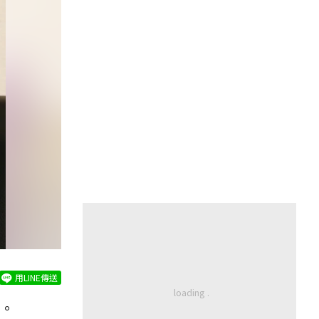
用LINE傳送
。