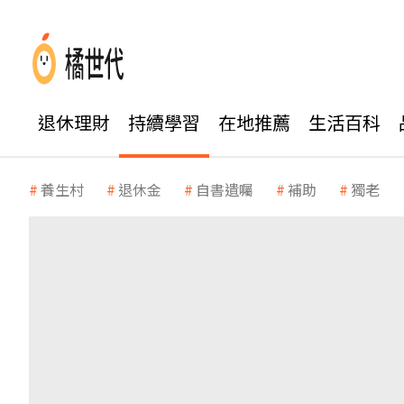
退休理財
持續學習
在地推薦
生活百科
養生村
退休金
自書遺囑
補助
獨老