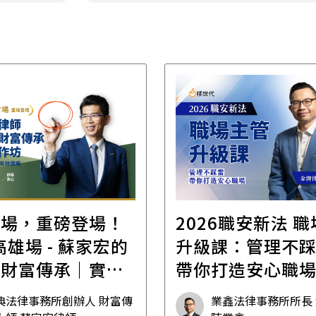
首場，重磅登場！
2026職安新法 
場 - 蘇家宏的
升級課：管理不
位財富傳承｜實體
帶你打造安心職
坊
典法律事務所創辦人 財富傳
業鑫法律事務所所長