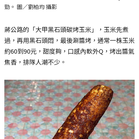
勁。 圖／劉柏均 攝影
蔣公路的「大甲黑石頭碳烤玉米」，玉米先煮
過，再用黑石頭悶，最後涮醬烤，通常一株玉米
約60到90元，甜度夠，口感內軟外Q，烤出醬氣
焦香，排隊人潮不少。