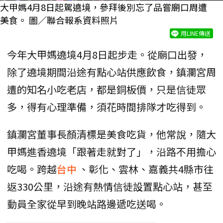
大甲媽4月8日起駕遶境，參拜後別忘了品嘗廟口周遭
美食。 圖／聯合報系資料照片
用LINE傳送
今年大甲媽遶境4月8日起步走。從廟口出發，
除了遶境期間沿途有點心站供應飲食，鎮瀾宮周
遭的知名小吃老店，都是銅板價，只是信徒眾
多，得有心理準備，須花時間排隊才吃得到。
鎮瀾宮董事長顏清標是美食吃貨，他常說，隨大
甲媽進香遶境「跟著走就對了」，沿路不用擔心
吃喝。跨越
台中
、彰化、雲林、嘉義共4縣市往
返330公里，沿途有熱情信徒設置點心站，甚至
動員全家從早到晚站路邊遞吃送喝。