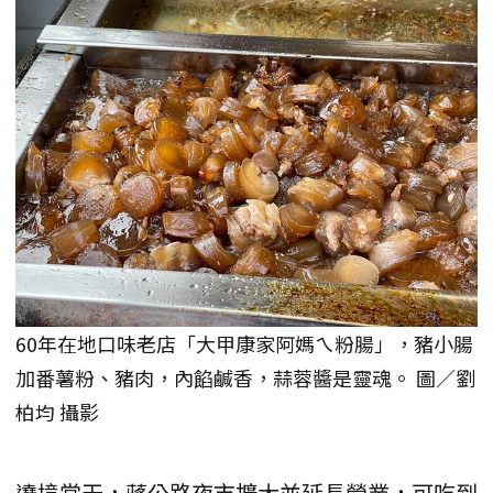
60年在地口味老店「大甲康家阿媽ㄟ粉腸」，豬小腸
加番薯粉、豬肉，內餡鹹香，蒜蓉醬是靈魂。 圖／劉
柏均 攝影
遶境當天，蔣公路夜市擴大並延長營業，可吃到