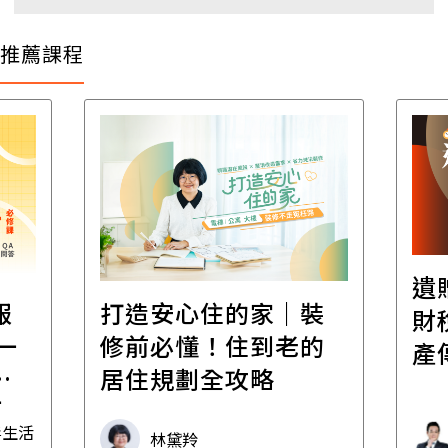
推薦課程
遺贈稅規劃
打造安心住的家｜裝
財稅專家親
修前必懂！住到老的
產傳承更有
居住規劃全攻略
林黛羚
財稅專家 