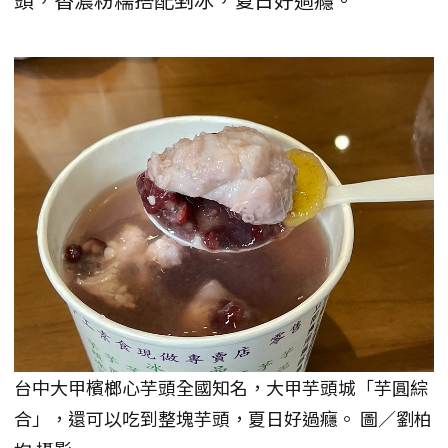
台中大甲檳榔心芋頭全國知名，大甲芋頭城「芋圓綜
合」，還可以吃到整塊芋頭，夏日好過癮。 圖／劉柏