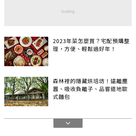
2023年菜怎麼買？宅配預購整
理，方便、輕鬆過好年！
森林裡的隱藏烘培坊！遠離塵
囂、吸收負離子、品嘗道地歐
式麵包