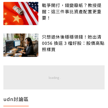
戰爭開打，錢變廢紙？教授提
醒：這三件事比資產配置更重
要！
只想退休後穩穩領錢！她出清
0056 換這 3 檔好股：股價高點
照樣買
udn討論區