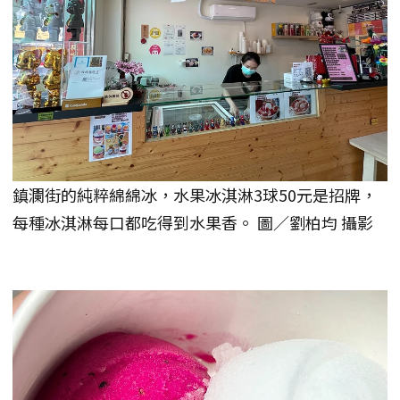
鎮瀾街的純粹綿綿冰，水果冰淇淋3球50元是招牌，
每種冰淇淋每口都吃得到水果香。 圖／劉柏均 攝影