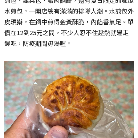
煎包、韭菜包、豬肉餡餅，還有夏日限定的瓠瓜
水煎包，一開店總有滿滿的排隊人潮。水煎包外
皮現擀，在鍋中煎得金黃酥脆，內餡香氣足。單
價在12到25元之間，不少人忍不住趁熱就邊走
邊吃，防疫期間毋湯喔。