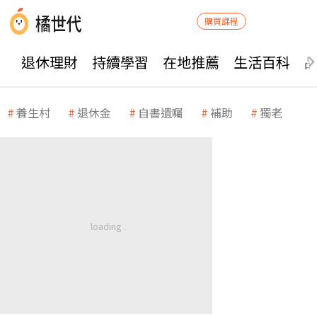
購買課程
退休理財
持續學習
在地推薦
生活百科
養生村
退休金
自書遺囑
補助
獨老