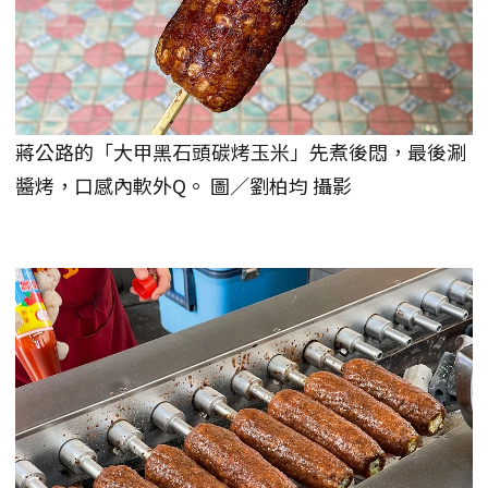
蔣公路的「大甲黑石頭碳烤玉米」先煮後悶，最後涮
醬烤，口感內軟外Q。 圖／劉柏均 攝影