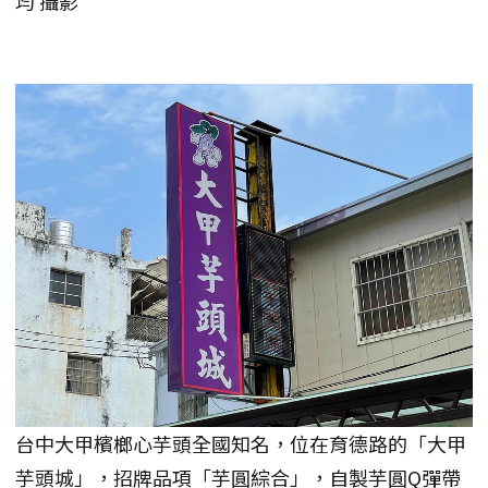
均 攝影
台中大甲檳榔心芋頭全國知名，位在育德路的「大甲
芋頭城」，招牌品項「芋圓綜合」，自製芋圓Q彈帶