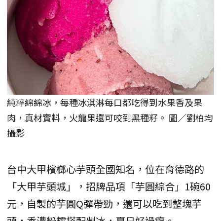
純粹綿綿冰，每種冰淇淋每口都吃得到水果香及果
肉，真材實料，火龍果還可咬到黑種籽。 圖／劉柏均
攝影
台中大甲檳榔心芋頭全國知名，位在育德路的
「大甲芋頭城」，招牌品項「芋圓綜合」1碗60
元，自製的芋圓Q彈帶勁，還可以吃到整塊芋
頭，香濃粉糯搭配剉冰，夏日好過癮。