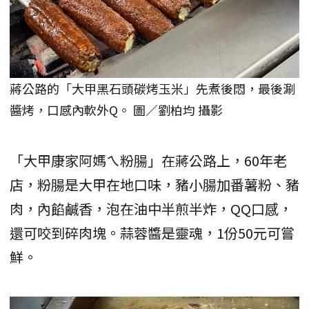
蔣公路的「大甲黑石頭碳烤玉米」先煮後悶，最後涮
醬烤，口感內軟外Q。 圖／劉柏均 攝影
「大甲康家阿媽ㄟ粉腸」在蔣公路上，60年老
店，粉腸是大甲在地口味，豬小腸加番薯粉、豬
肉，內餡鹹香，泡在油中半煎半炸，QQ口感，
還可咬到碎肉塊。蒜蓉醬是靈魂，1份50元可嘗
鮮。