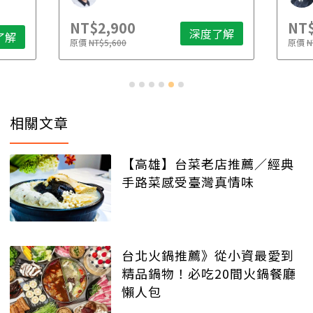
NT$2,900
NT$2,500
深度了解
原價
NT$5,600
原價
NT$4,888
相關文章
【高雄】台菜老店推薦／經典
手路菜感受臺灣真情味
台北火鍋推薦》從小資最愛到
精品鍋物！必吃20間火鍋餐廳
懶人包