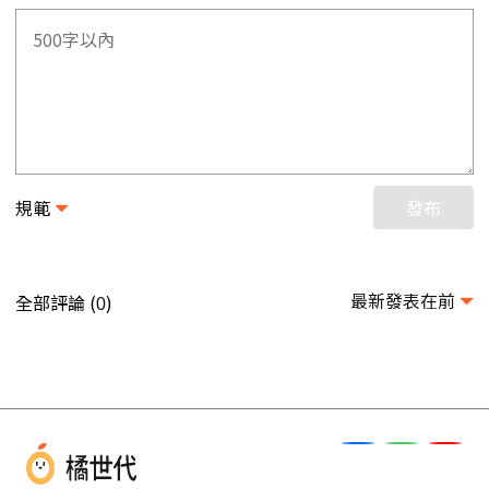
規範
發布
最新發表在前
全部評論 (
)
0