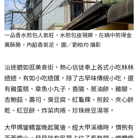
一品香水煎包人氣旺，水煎包皮現擀，在鍋中煎得金
黃酥脆，內餡香氣足。 圖／劉柏均 攝影
沿途猶如逛美食街，熱心信徒奉上各式小吃林林
總總，有如小吃總匯，除了古早味傳統小吃，還
有雞蛋糕、章魚小丸子、香腸、蒽油餅、雞腿、
杏鮑菇、壽司、臭豆腐、紅龜粿、煎餃、夾心餅
乾、紅豆餅、炸菜肉捲、珍珠綠豆湯等。
大甲媽鑾轎當晚起駕後，經大甲溪橋時，慣例有
百萬煙火，早早就有民眾占位子看熱鬧，燦爛煙