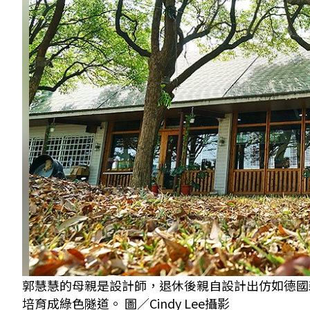
郭慧慧的母親是設計師，退休後親自設計出仿如德國
培育成綠色隧道。 圖／Cindy Lee攝影