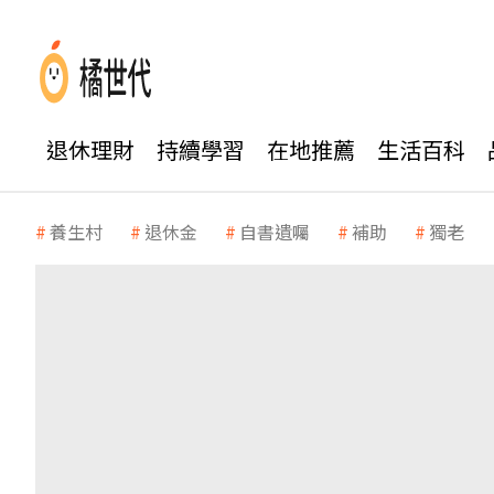
退休理財
持續學習
在地推薦
生活百科
養生村
退休金
自書遺囑
補助
獨老