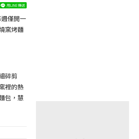
用LINE傳送
每週僅開一
燒窯烤麵
細碎剪
窯裡的熱
麵包，慧