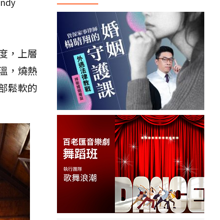
dy
度，上層
溫，燒熱
部鬆軟的