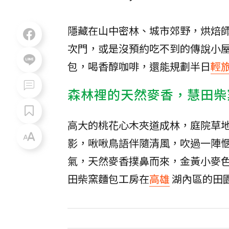
隱藏在山中密林、城市郊野，烘焙
次門，或是沒預約吃不到的傳說小
包，喝香醇咖啡，還能規劃半日
輕
森林裡的天然麥香，慧田柴
高大的桃花心木夾道成林，庭院草
影，啾啾鳥語伴隨清風，吹過一陣
氣，天然麥香撲鼻而來，金黃小麥
田柴窯麵包工房在
高雄
湖內區的田