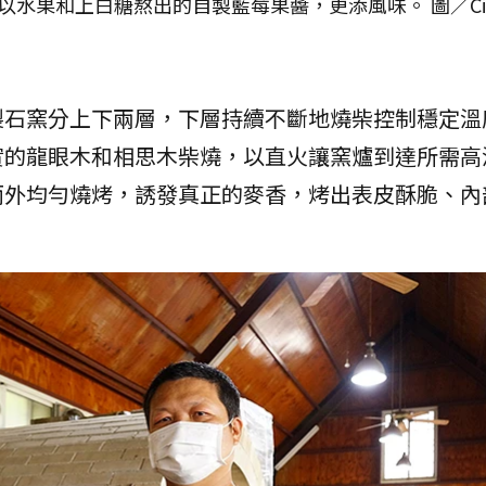
水果和上白糖熬出的自製藍莓果醬，更添風味。 圖／Cin
製石窯分上下兩層，下層持續不斷地燒柴控制穩定溫
實的龍眼木和相思木柴燒，以直火讓窯爐到達所需高
而外均勻燒烤，誘發真正的麥香，烤出表皮酥脆、內