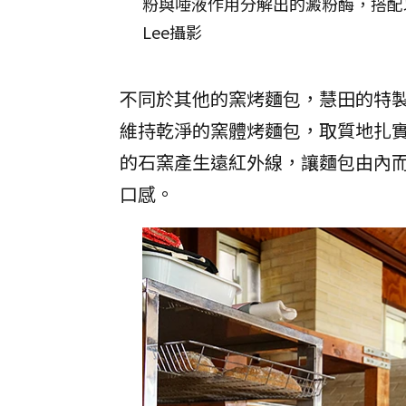
粉與唾液作用分解出的澱粉酶，搭配以
Lee攝影
不同於其他的窯烤麵包，慧田的特
維持乾淨的窯體烤麵包，取質地扎
的石窯產生遠紅外線，讓麵包由內
口感。