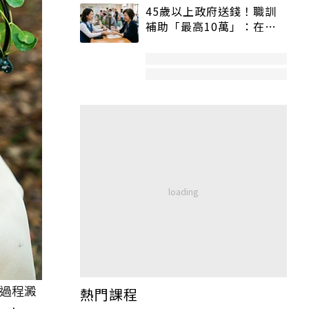
45歲以上政府送錢！職訓
補助「最高10萬」：在
職、待業都能申請
過程澱
熱門課程