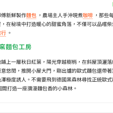
師傅新鮮製作
麵包
，農場主人手沖現煮
咖啡
，那些
屋，在秘境中打造暖心的甜蜜角落，不僅可以品嚐柴
旅行
。
窯麵包工房
地鋪上一層秋日紅葉，陽光穿越樹梢，在斜屋頂灑落
愜意悠閒，推開小屋大門，剛出爐的歐式麵包還帶著
色澤極度誘人。不需要飛到德國黑森林尋找正統歐式
園間打造一座瀰漫麵包香的小森林。