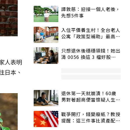
譚敦慈：迎接一個人老後，
先想5件事
入住平價養生村！全台老人
公寓「政策型補助」最高打
5折
只想退休後穩穩領錢！她出
清 0056 換這 3 檔好股：
家人表明
股價高點照樣買
往日本、
退休第一天就崩潰！60歲
男對著超商便當懷疑人生
「一切好安靜」
戰爭開打，錢變廢紙？教授
提醒：這三件事比資產配置
更重要！