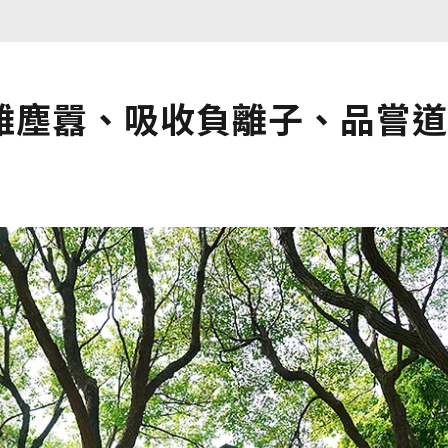
離塵囂、吸收負離子、品嘗道