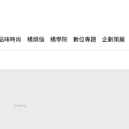
品味時尚
橘煩惱
橘學院
數位專題
企劃策展