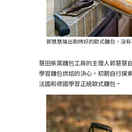
郭慧慧端出剛烤好的歐式麵包，沒有花俏
慧田柴窯麵包工房的主理人郭慧慧
學習麵包烘焙的決心。初期自行摸
法國和德國學習正統歐式麵包。