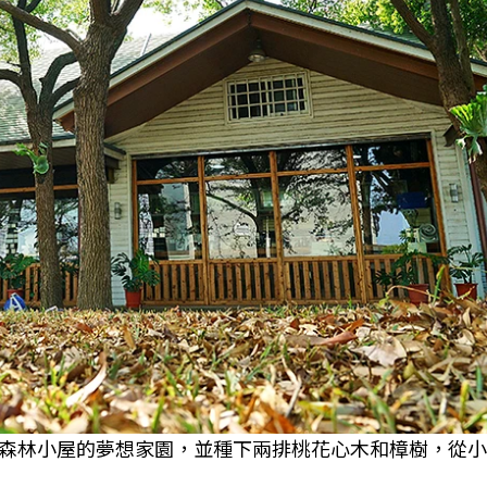
森林小屋的夢想家園，並種下兩排桃花心木和樟樹，從小