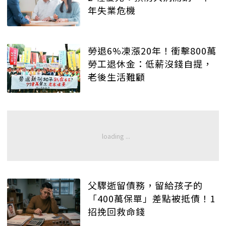
年失業危機
勞退6%凍漲20年！衝擊800萬
勞工退休金：低薪沒錢自提，
老後生活難顧
父驟逝留債務，留給孩子的
「400萬保單」差點被抵債！1
招挽回救命錢