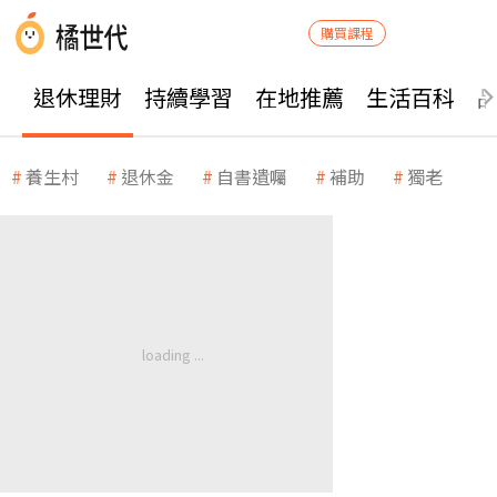
購買課程
退休理財
持續學習
在地推薦
生活百科
養生村
退休金
自書遺囑
補助
獨老