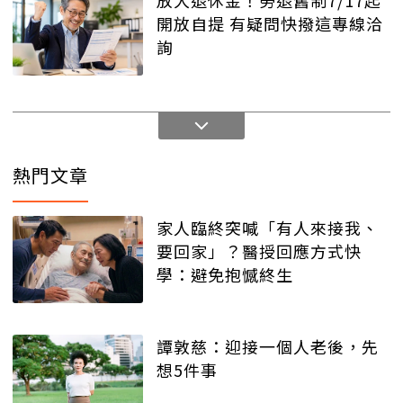
放大退休金！勞退舊制7/17起
開放自提 有疑問快撥這專線洽
詢
熱門文章
家人臨終突喊「有人來接我、
要回家」？醫授回應方式快
學：避免抱憾終生
譚敦慈：迎接一個人老後，先
想5件事