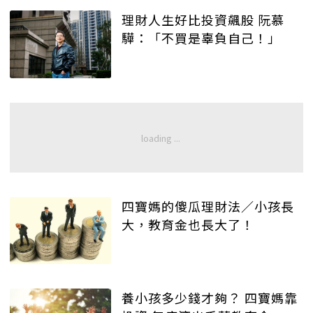
理財人生好比投資飆股 阮慕
驊：「不買是辜負自己！」
四寶媽的傻瓜理財法／小孩長
大，教育金也長大了！
養小孩多少錢才夠？ 四寶媽靠