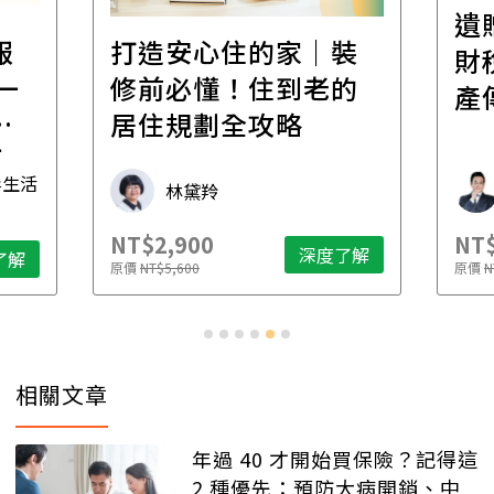
遺
報
打造安心住的家｜裝
財
一
修前必懂！住到老的
產
一
居住規劃全攻略
先
毒生活
林黛羚
NT$2,900
NT$
深度了解
了解
原價
NT$5,600
原價
N
相關文章
年過 40 才開始買保險？記得這
2 種優先：預防大病開銷、中