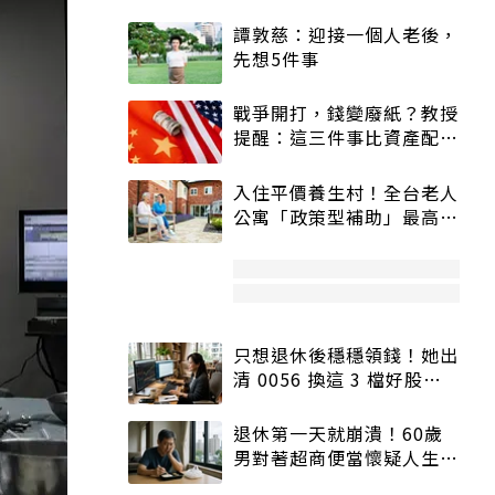
譚敦慈：迎接一個人老後，
先想5件事
戰爭開打，錢變廢紙？教授
提醒：這三件事比資產配置
更重要！
入住平價養生村！全台老人
公寓「政策型補助」最高打
5折
只想退休後穩穩領錢！她出
清 0056 換這 3 檔好股：
股價高點照樣買
退休第一天就崩潰！60歲
男對著超商便當懷疑人生
「一切好安靜」