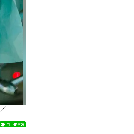
圖／
用LINE傳送