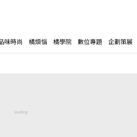
品味時尚
橘煩惱
橘學院
數位專題
企劃策展