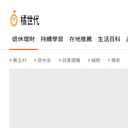
退休理財
持續學習
在地推薦
生活百科
養生村
退休金
自書遺囑
補助
獨老