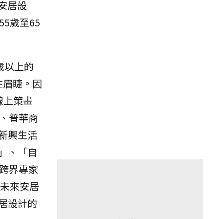
大安居設
5歲至65
歲以上的
在眉睫。因
線上策畫
、普華商
新興生活
」、「自
跨界專家
於未來安居
居設計的