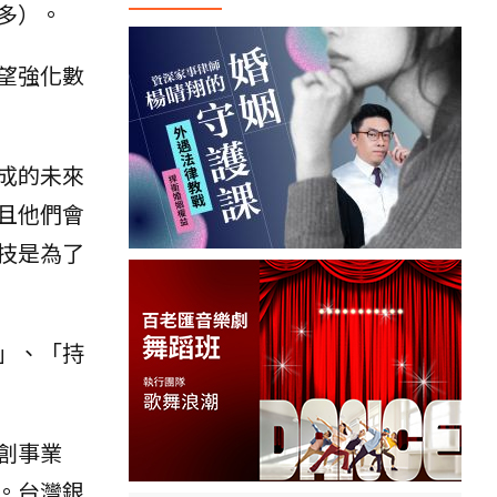
多）。
望強化數
成的未來
且他們會
技是為了
」、「持
創事業
。台灣銀