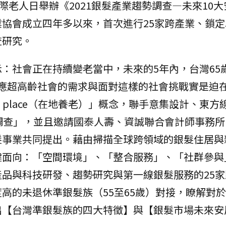
際老人日舉辦《2021銀髮產業趨勢調查—未來10
協會成立四年多以來，首次進行25家跨產業、鎖定5
查研究。
：社會正在持續變老當中，未來的5年內，台灣65
回應超高齡社會的需求與面對這樣的社會挑戰實是迫
in place（在地養老）」概念，聯手意集設計、東方
調查」，並且邀請國泰人壽、資誠聯合會計師事務所
髮事業共同提出。藉由掃描全球跨領域的銀髮住居與
鍵面向：「空間環境」、「整合服務」、「社群參與
品與科技研發、趨勢研究與第一線銀髮服務的25家
高的未退休準銀髮族（55至65歲）對接，瞭解對
出【台灣準銀髮族的四大特徵】與【銀髮市場未來安