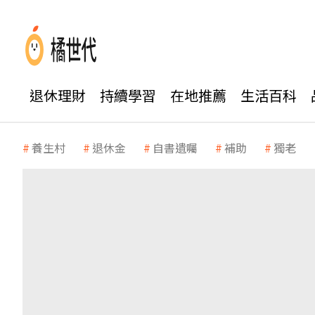
退休理財
持續學習
在地推薦
生活百科
養生村
退休金
自書遺囑
補助
獨老