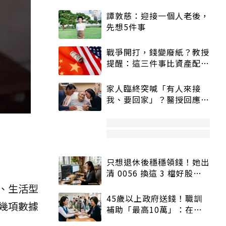
譚敦慈：迎接一個人老後，
先想5件事
戰爭開打，錢變廢紙？教授
提醒：這三件事比資產配置
更重要！
家人臨終突喊「有人來接
我、要回家」？醫授回應方
式快學：避免抱憾終生
只想退休後穩穩領錢！她出
清 0056 換這 3 檔好股：
股價高點照樣買
、生活型
45歲以上政府送錢！職訓
幾項數據
補助「最高10萬」：在
職、待業都能申請