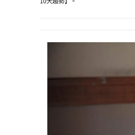
10大趨勢】。