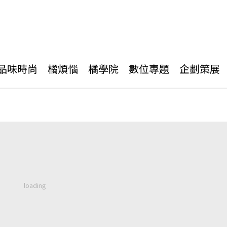
品味時尚
橘煩惱
橘學院
數位專題
企劃策展