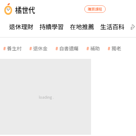
購買課程
退休理財
持續學習
在地推薦
生活百科
養生村
退休金
自書遺囑
補助
獨老