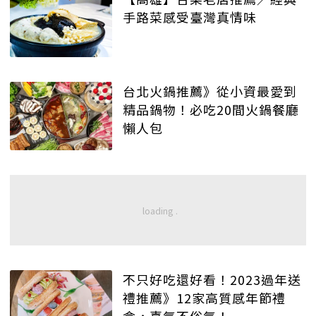
手路菜感受臺灣真情味
台北火鍋推薦》從小資最愛到
精品鍋物！必吃20間火鍋餐廳
懶人包
不只好吃還好看！2023過年送
禮推薦》12家高質感年節禮
盒，喜氣不俗氣！