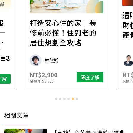
遺
報
打造安心住的家｜裝
財
一
修前必懂！住到老的
產
一
居住規劃全攻略
先
毒生活
林黛羚
NT$2,900
NT$
深度了解
了解
原價
NT$5,600
原價
N
相關文章
【高雄】台菜老店推薦／經典