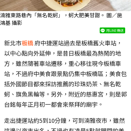
湳雅東路巷內「無名乾蚵」，蚵大肥美甘甜。 圖／施
鴻基 攝影
用LINE傳送
新北市
板橋
府中捷運站過去是板橋舊火車站，
以中心點向外延伸，是昔日板橋最為熱鬧的地
方，雖然隨著車站遷移，重心移往現今板橋車
站，不過府中美食跟景點仍集中板橋區；美食包
括外國節目都來採訪推薦的珍珠奶茶、無名乾
蚵、旗魚黑輪等。另外，附近的慈惠宮，則是郭
台銘每年正月初一都會來祭拜的廟宇。
走出捷運站約5到10分鐘，可到湳雅夜市，雖然
這邊以夜市出名，不過也有凌晨5點就開門的美