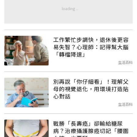
工作繁忙步調快，退休後更容
易失智？心理師：記得幫大腦
「轉檔降速」
生活百科
別再說「你仔細看」！理解父
母的視覺退化，用環境打造貼
心對話
生活百科
戰勝「長壽癌」卻輸給糖尿
病？治療攝護腺癌切記「腰圍