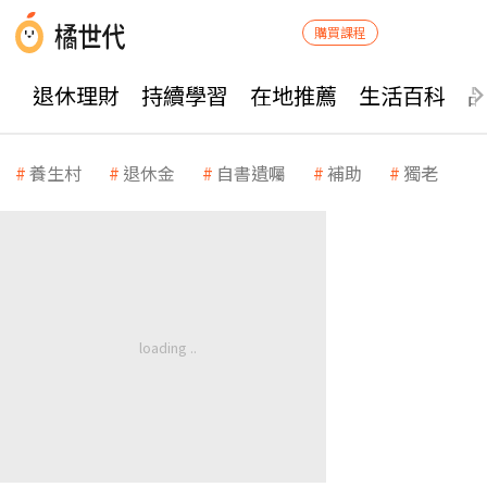
購買課程
退休理財
持續學習
在地推薦
生活百科
養生村
退休金
自書遺囑
補助
獨老