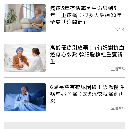
癌症5年存活率≠生命只剩5
年！重症醫：很多人活過20年
全靠「這關鍵」
生活百科
高齡罹癌別放棄！7旬婦對抗血
癌身心煎熬 幹細胞移植重獲新
生
生活百科
6成長輩有夜尿困擾！恐為慢性
病前兆？醫：3狀況快就醫別再
忍
生活百科