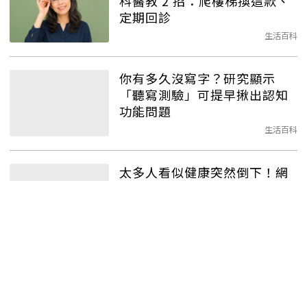
科醫教 2 招：爬樓梯換這款、
定期回診
生活百科
你有多久沒寫字？研究顯示
「聽寫測驗」可提早揪出認知
功能問題
生活百科
太多人看似健康突然倒下！網
推「8種健檢項目」早發現癌症
免受罪
生活百科
胃痛、牙痛只是小事？家屬質
疑「醫院亂做檢查」重症醫一
句話救兩條命