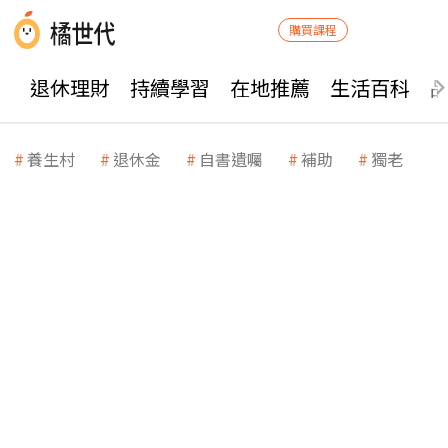
購買課程
退休理財
持續學習
在地推薦
生活百科
養生村
退休金
自書遺囑
補助
獨老