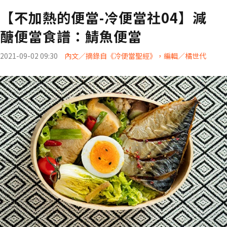
【不加熱的便當-冷便當社04】減
醣便當食譜：鯖魚便當
2021-09-02 09:30
內文／摘錄自《冷便當聖經》，編輯／橘世代