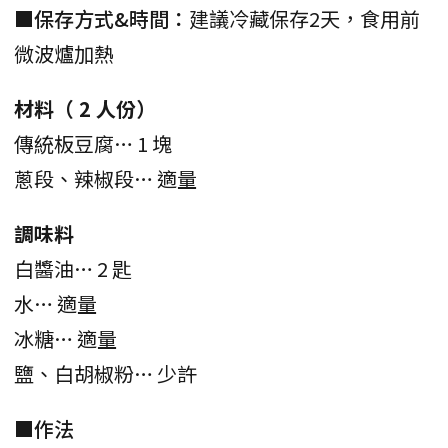
■保存方式&時間：
建議冷藏保存2天，食用前
微波爐加熱
材料（ 2 人份）
傳統板豆腐… 1 塊
蔥段、辣椒段… 適量
調味料
白醬油… 2 匙
水… 適量
冰糖… 適量
鹽、白胡椒粉… 少許
■作法