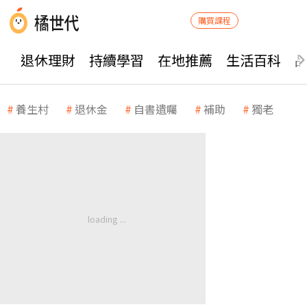
購買課程
退休理財
持續學習
在地推薦
生活百科
養生村
退休金
自書遺囑
補助
獨老