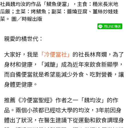
社員魏均汝的作品「鯖魚便當」，主食：糙米長米地
瓜飯；主菜：烤鯖魚；副菜：醬燒豆腐、薑絲炒娃娃
菜。 圖／時報出版
用LINE傳送
親愛的橘世代：
大家好，我是
「冷便當社」
的社長林育嫺，為了
身材和健康，「減醣」成為近年來飲食新顯學，
而自備便當就是希望能減少外食、吃對營養，讓
身體更健康。
推薦《冷便當聖經》作者之一「魏均汝」的作
品。兩個小孩都已經唸大學的均汝，3年前因身
體出了狀況，在醫生建議下從運動和飲食調理身