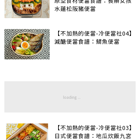
原型食材便當食譜：長辮女孩
水蓮松阪豬便當
【不加熱的便當-冷便當社04】
減醣便當食譜：鯖魚便當
【不加熱的便當-冷便當社03】
日式便當食譜：地瓜炊飯九宮