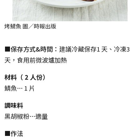
烤鯖魚 圖／時報出版
■保存方式&時間：
建議冷藏保存1 天、冷凍3
天，食用前微波爐加熱
材料（ 2 人份）
鯖魚… 1 片
調味料
黑胡椒粉…適量
■作法