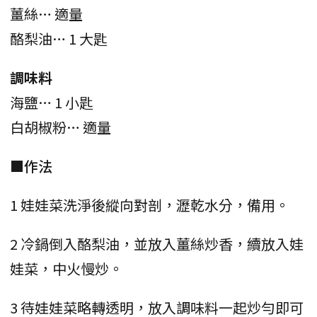
薑絲… 適量
酪梨油… 1 大匙
調味料
海鹽… 1 小匙
白胡椒粉… 適量
■作法
1 娃娃菜洗淨後縱向對剖，瀝乾水分，備用。
2 冷鍋倒入酪梨油，並放入薑絲炒香，續放入娃
娃菜，中火慢炒。
3 待娃娃菜略轉透明，放入調味料一起炒勻即可