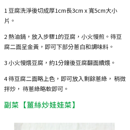
1 豆腐洗淨後切成厚1cm長3cm x 寬5cm大小
片。
2 熱油鍋，放入步驟1的豆腐，小火慢煎。待豆
腐二面呈金黃，即可下部分蔥白和調味料。
3 小火慢煨豆腐，約1分鐘後豆腐翻面續煨。
4 待豆腐二面略上色，即可放入剩餘蔥綠， 稍微
拌炒， 待蔥綠略軟即可。
副菜【薑絲炒娃娃菜】