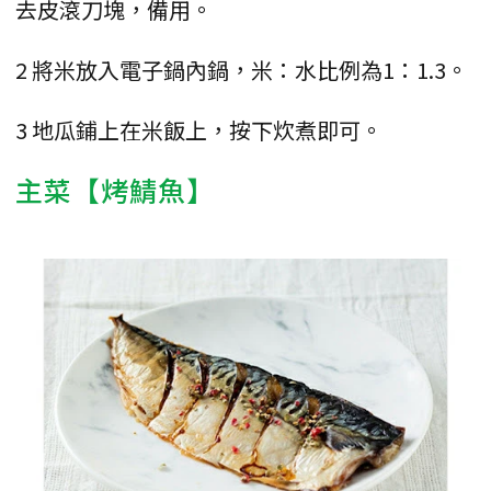
去皮滾刀塊，備用。
2 將米放入電子鍋內鍋，米：水比例為1：1.3。
3 地瓜鋪上在米飯上，按下炊煮即可。
主菜【烤鯖魚】