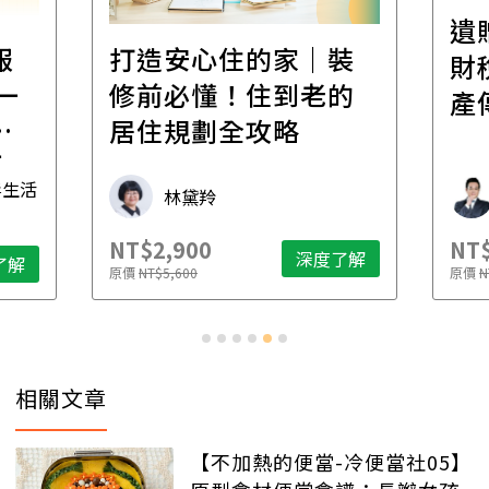
遺
報
打造安心住的家｜裝
財
一
修前必懂！住到老的
產
一
居住規劃全攻略
先
毒生活
林黛羚
NT$2,900
NT$
深度了解
了解
原價
NT$5,600
原價
N
相關文章
【不加熱的便當-冷便當社05】