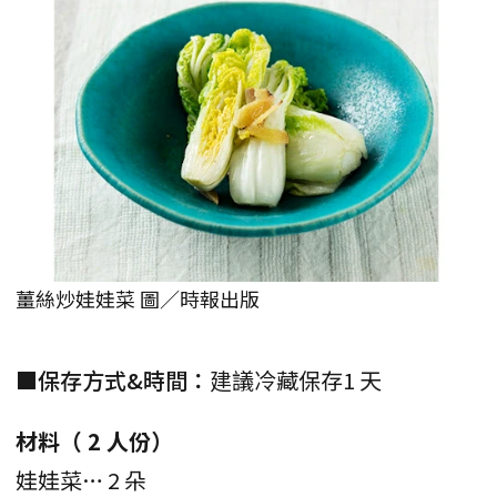
薑絲炒娃娃菜 圖／時報出版
■保存方式&時間：
建議冷藏保存1 天
材料（ 2 人份）
娃娃菜… 2 朵