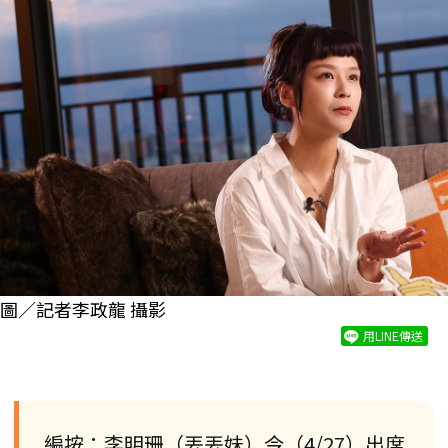
圖／記者李政龍 攝影
用LINE傳送
編按：李明珊（丟丟妹）今（4/27）出席