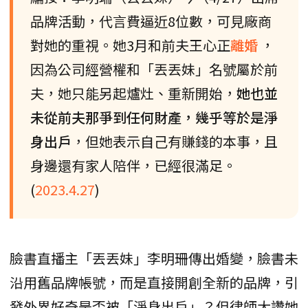
品牌活動，代言費逼近8位數，可見廠商
對她的重視。她3月和前夫王心正
離婚
，
因為公司經營權和「丟丟妹」名號屬於前
夫，她只能另起爐灶、重新開始，
她也並
未從前夫那爭到任何財產，幾乎等於是淨
身出戶
，但她表示自己有賺錢的本事，且
身邊還有家人陪伴，已經很滿足。
(
2023.4.27
)
臉書直播主「丟丟妹」李明珊傳出婚變，臉書未
沿用舊品牌帳號，而是直接開創全新的品牌，引
發外界好奇是否被「淨身出戶」？但律師大讚她