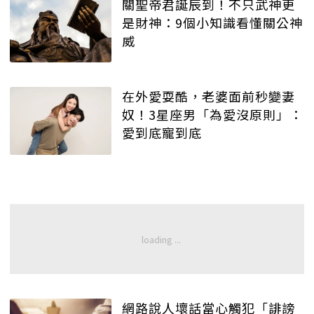
關聖帝君誕辰到！不只武神更
是財神：9個小知識看懂關公神
威
在外愛耍酷，老婆面前秒變妻
奴！3星座男「為愛沒原則」：
愛到底寵到底
網路說人壞話當心觸犯「誹謗