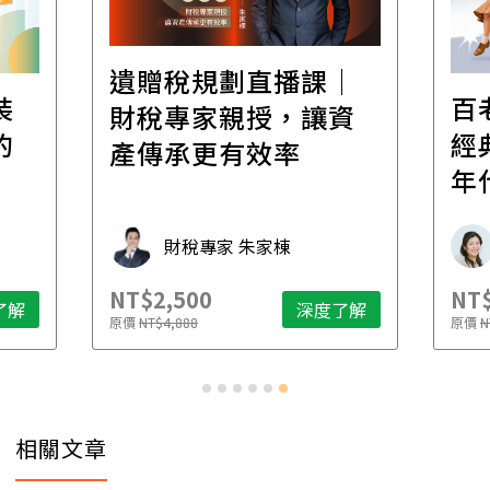
遺贈稅規劃直播課│
裝
百
財稅專家親授，讓資
的
經
產傳承更有效率
年
財稅專家 朱家棟
NT$2,500
NT$
了解
深度了解
原價
NT$4,888
原價
N
相關文章