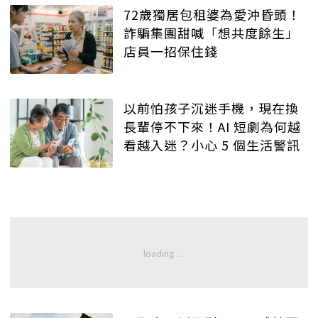
72歲獨居包租婆為愛沖昏頭！
詐騙集團甜喊「想共度餘生」
店員一招保住錢
以前怕孩子沉迷手機，現在換
長輩停不下來！AI 短劇為何越
看越入迷？小心 5 個生活警訊