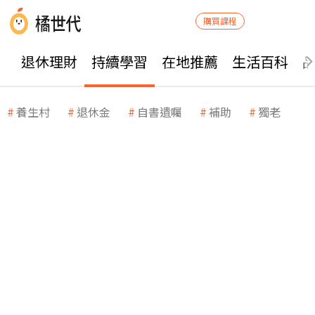
購買課程
退休理財
持續學習
在地推薦
生活百科
養生村
退休金
自書遺囑
補助
獨老