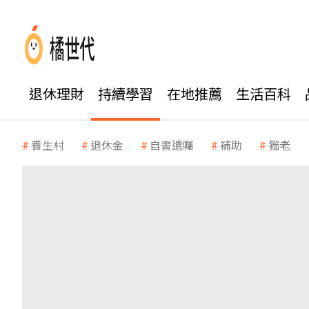
退休理財
持續學習
在地推薦
生活百科
養生村
退休金
自書遺囑
補助
獨老