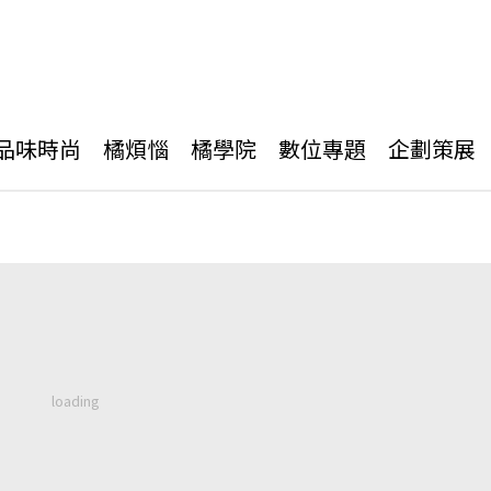
品味時尚
橘煩惱
橘學院
數位專題
企劃策展