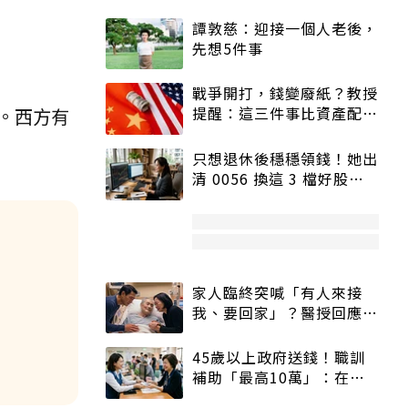
譚敦慈：迎接一個人老後，
先想5件事
戰爭開打，錢變廢紙？教授
提醒：這三件事比資產配置
。西方有
更重要！
只想退休後穩穩領錢！她出
清 0056 換這 3 檔好股：
股價高點照樣買
家人臨終突喊「有人來接
我、要回家」？醫授回應方
式快學：避免抱憾終生
45歲以上政府送錢！職訓
補助「最高10萬」：在
職、待業都能申請