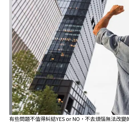
有些問題不值得糾結YES or NO，不去煩惱無法改變的事