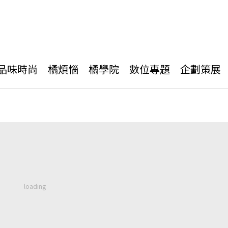
品味時尚
橘煩惱
橘學院
數位專題
企劃策展