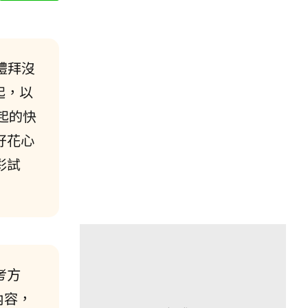
禮拜沒
起，以
起的快
好花心
彩試
考方
內容，