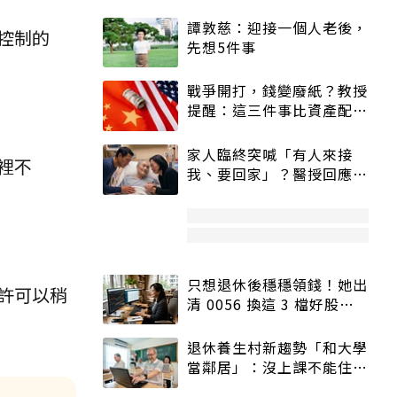
譚敦慈：迎接一個人老後，
控制的
先想5件事
戰爭開打，錢變廢紙？教授
提醒：這三件事比資產配置
更重要！
家人臨終突喊「有人來接
裡不
我、要回家」？醫授回應方
式快學：避免抱憾終生
只想退休後穩穩領錢！她出
許可以稍
清 0056 換這 3 檔好股：
股價高點照樣買
退休養生村新趨勢「和大學
當鄰居」：沒上課不能住、
宿舍變養老房