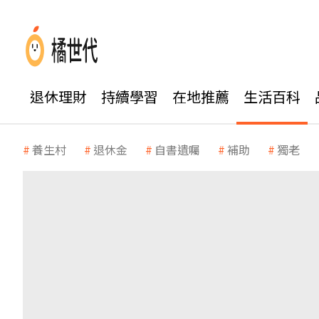
退休理財
持續學習
在地推薦
生活百科
養生村
退休金
自書遺囑
補助
獨老