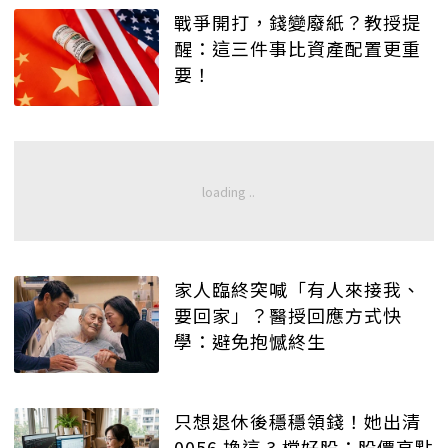
戰爭開打，錢變廢紙？教授提
醒：這三件事比資產配置更重
要！
家人臨終突喊「有人來接我、
要回家」？醫授回應方式快
學：避免抱憾終生
只想退休後穩穩領錢！她出清
0056 換這 3 檔好股：股價高點