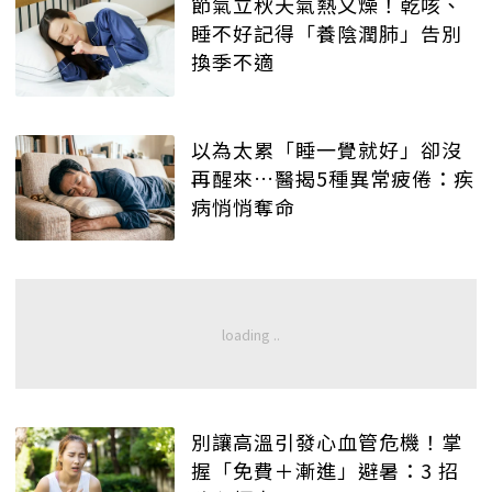
節氣立秋天氣熱又燥！乾咳、
睡不好記得「養陰潤肺」告別
換季不適
以為太累「睡一覺就好」卻沒
再醒來…醫揭5種異常疲倦：疾
病悄悄奪命
別讓高溫引發心血管危機！掌
握「免費＋漸進」避暑：3 招