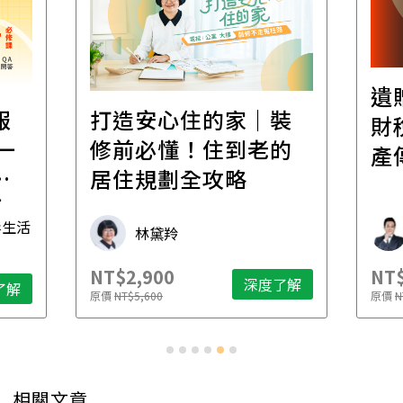
遺
報
打造安心住的家｜裝
財
一
修前必懂！住到老的
產
一
居住規劃全攻略
先
毒生活
林黛羚
NT$2,900
NT$
深度了解
了解
原價
NT$5,600
原價
N
相關文章