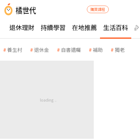
購買課程
退休理財
持續學習
在地推薦
生活百科
養生村
退休金
自書遺囑
補助
獨老