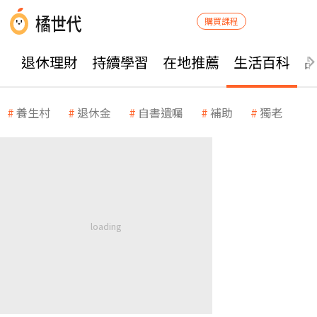
購買課程
退休理財
持續學習
在地推薦
生活百科
養生村
退休金
自書遺囑
補助
獨老