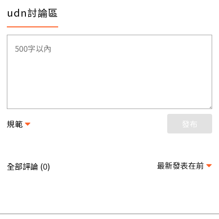
udn討論區
規範
發布
最新發表在前
全部評論 (
)
0