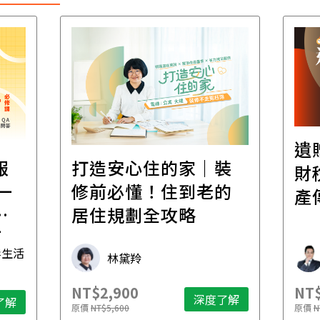
遺
報
打造安心住的家｜裝
財
一
修前必懂！住到老的
產
一
居住規劃全攻略
先
毒生活
林黛羚
NT$2,900
NT$
深度了解
了解
原價
NT$5,600
原價
N