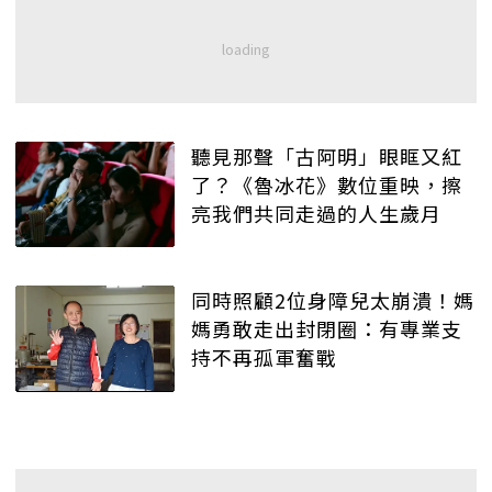
聽見那聲「古阿明」眼眶又紅
了？《魯冰花》數位重映，擦
亮我們共同走過的人生歲月
同時照顧2位身障兒太崩潰！媽
媽勇敢走出封閉圈：有專業支
持不再孤軍奮戰