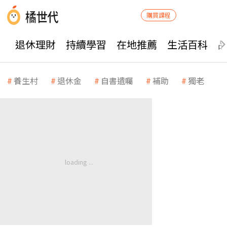
購買課程
退休理財
持續學習
在地推薦
生活百科
養生村
退休金
自書遺囑
補助
獨老