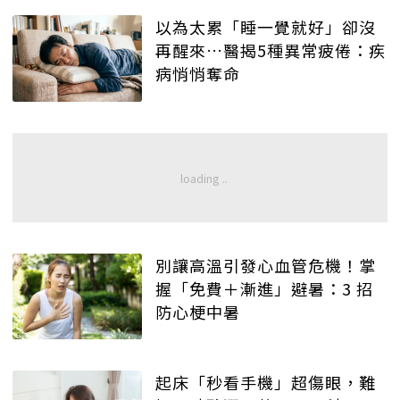
以為太累「睡一覺就好」卻沒
再醒來…醫揭5種異常疲倦：疾
病悄悄奪命
別讓高溫引發心血管危機！掌
握「免費＋漸進」避暑：3 招
防心梗中暑
起床「秒看手機」超傷眼，難