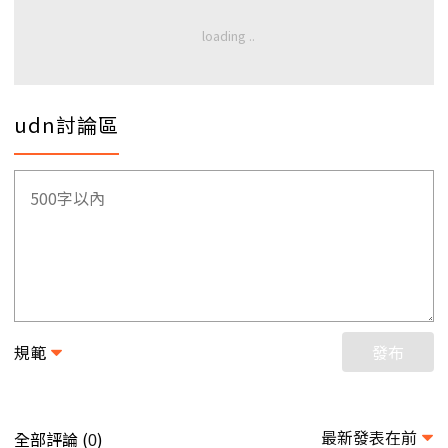
udn討論區
規範
發布
最新發表在前
全部評論 (
)
0