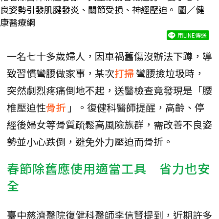
良姿勢引發肌腱發炎、關節受損、神經壓迫。 圖／健
康醫療網
用LINE傳送
一名七十多歲婦人，因車禍舊傷沒辦法下蹲，導
致習慣彎腰做家事，某次
打掃
彎腰撿垃圾時，
突然劇烈疼痛倒地不起，送醫檢查竟發現是「腰
椎壓迫性
骨折
」。復健科醫師提醒，高齡、停
經後婦女等骨質疏鬆高風險族群，需改善不良姿
勢並小心跌倒，避免外力壓迫而骨折。
春節除舊應使用適當工具 省力也安
全
臺中慈濟醫院復健科醫師李信賢提到，近期許多