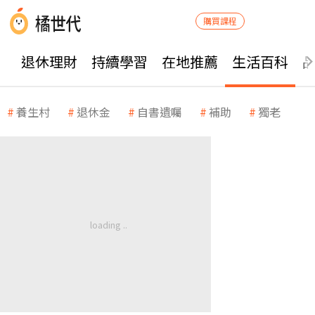
購買課程
退休理財
持續學習
在地推薦
生活百科
養生村
退休金
自書遺囑
補助
獨老