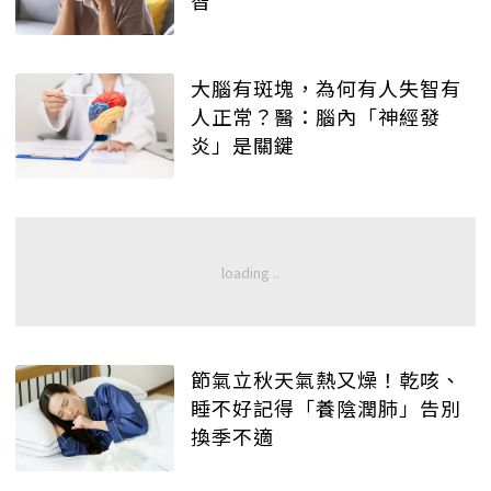
大腦有斑塊，為何有人失智有
人正常？醫：腦內「神經發
炎」是關鍵
節氣立秋天氣熱又燥！乾咳、
睡不好記得「養陰潤肺」告別
換季不適