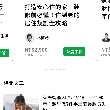
遺
報
打造安心住的家｜裝
財
一
修前必懂！住到老的
產
一
居住規劃全攻略
先
毒生活
林黛羚
NT$2,900
NT$
深度了解
了解
原價
NT$5,600
原價
N
相關文章
有失智基因注定發病？研究顯
示：越早做7件事最能護腦防失
智