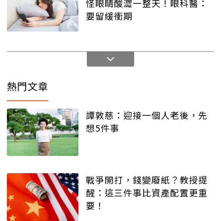
怪眼睛酸澀一整天！眼科醫：
要留緩衝期
熱門文章
譚敦慈：迎接一個人老後，先
想5件事
戰爭開打，錢變廢紙？教授提
醒：這三件事比資產配置更重
要！