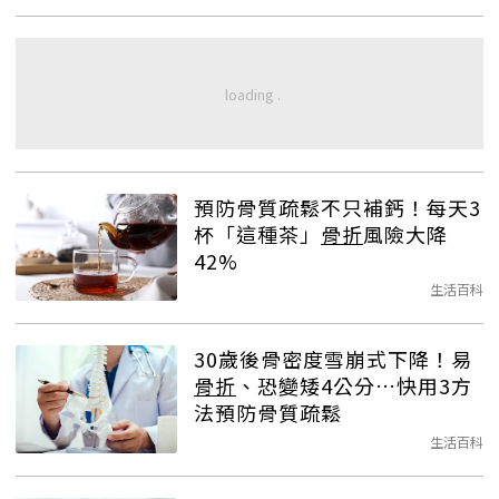
預防骨質疏鬆不只補鈣！每天3
杯「這種茶」
骨折
風險大降
42%
生活百科
30歲後骨密度雪崩式下降！易
骨折
、恐變矮4公分…快用3方
法預防骨質疏鬆
生活百科