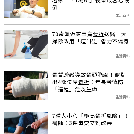
名家中「1場所」長輩最容易跌
倒
生活百科
70歲嬤做家事竟
骨折
送醫！大
掃除改用「這1招」省力不傷身
生活百科
骨質疏鬆導致骨頭脆弱！醫點
出4部位易
骨折
：年長者慎防
「這種」危及生命
生活百科
7種人小心「極高
骨折
風險」！
醫師：3件事要立刻改善