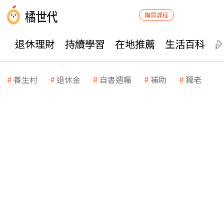
購買課程
退休理財
持續學習
在地推薦
生活百科
養生村
退休金
自書遺囑
補助
獨老