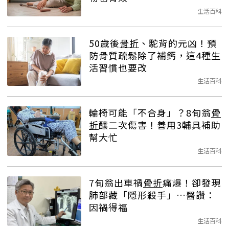
生活百科
50歲後
骨折
、駝背的元凶！預
防骨質疏鬆除了補鈣，這4種生
活習慣也要改
生活百科
輪椅可能「不合身」？8旬翁
骨
折
釀二次傷害！善用3輔具補助
幫大忙
生活百科
7旬翁出車禍
骨折
痛爆！卻發現
肺部藏「隱形殺手」…醫讚：
因禍得福
生活百科