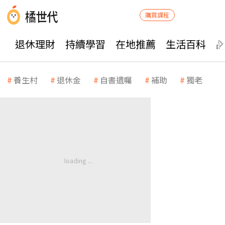
購買課程
退休理財
持續學習
在地推薦
生活百科
養生村
退休金
自書遺囑
補助
獨老