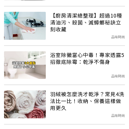
【廚房清潔總整理】超過10種
清油污、殺菌、滅蟑螂秘訣立
刻收藏
品味時尚
浴室除黴當心中毒！專家透露5
招徹底除霉：乾淨不傷身
品味時尚
羽絨被怎麼洗才乾淨？常見4洗
法比一比！收納、保養這樣做
用更久
品味時尚