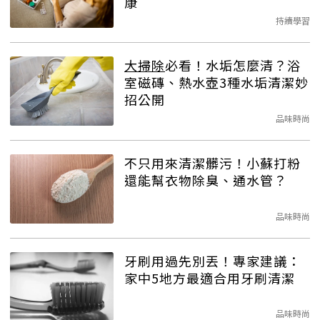
康
持續學習
大掃除
必看！水垢怎麼清？浴
室磁磚、熱水壺3種水垢清潔妙
招公開
品味時尚
不只用來清潔髒污！小蘇打粉
還能幫衣物除臭、通水管？
品味時尚
牙刷用過先別丟！專家建議：
家中5地方最適合用牙刷清潔
品味時尚