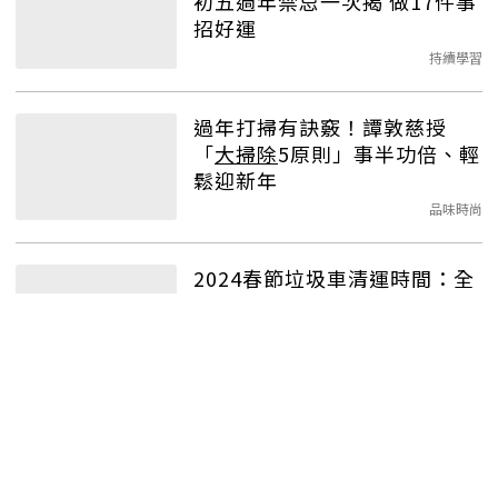
初五過年禁忌一次揭 做17件事
招好運
持續學習
過年打掃有訣竅！譚敦慈授
「
大掃除
5原則」事半功倍、輕
鬆迎新年
品味時尚
2024春節垃圾車清運時間：全
台13縣市倒垃圾、傢俱清運看
這裡
在地推薦
過年
大掃除
全身痠痛？預防痠
痛4方法，按4穴位讓你無痛過
年