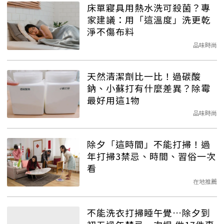
床單寢具用熱水洗可殺菌？專
家建議：用「這溫度」洗更乾
淨不傷布料
品味時尚
天然清潔劑比一比！過碳酸
鈉、小蘇打有什麼差異？除霉
最好用這1物
品味時尚
除夕「這時間」不能打掃！過
年打掃3禁忌、時間、習俗一次
看
在地推薦
不能洗衣打掃睡午覺…除夕到