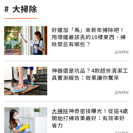
大掃除
好運加「馬」來新年掃除吧！
甩壞運最該丟的10樣東西、掃
除禁忌有哪些？
品味時尚
神器還是坑品？4款超夯清潔工
具實測報告：效果讓你驚呆
品味時尚
大掃除
神奇密技曝光！從這4處
開始打掃效果最好：有效率好
省力
品味時尚