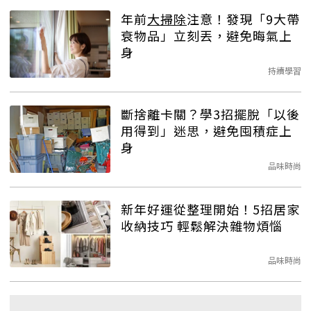
年前
大掃除
注意！發現「9大帶
衰物品」立刻丟，避免晦氣上
身
持續學習
斷捨離卡關？學3招擺脫「以後
用得到」迷思，避免囤積症上
身
品味時尚
新年好運從整理開始！5招居家
收納技巧 輕鬆解決雜物煩惱
品味時尚