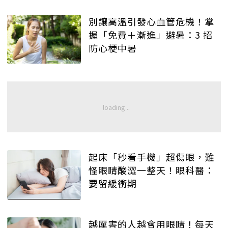
別讓高溫引發心血管危機！掌
握「免費＋漸進」避暑：3 招
防心梗中暑
起床「秒看手機」超傷眼，難
怪眼睛酸澀一整天！眼科醫：
要留緩衝期
越厲害的人越會用眼睛！每天