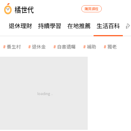
購買課程
退休理財
持續學習
在地推薦
生活百科
養生村
退休金
自書遺囑
補助
獨老