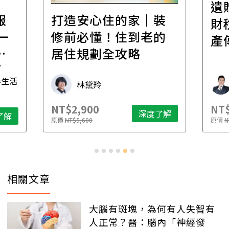
遺
報
打造安心住的家｜裝
財
一
修前必懂！住到老的
產
一
居住規劃全攻略
先
毒生活
林黛羚
NT$2,900
NT$
深度了解
了解
原價
NT$5,600
原價
N
相關文章
大腦有斑塊，為何有人失智有
人正常？醫：腦內「神經發