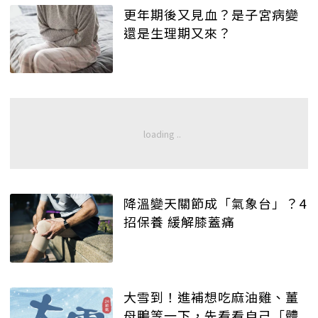
更年期後又見血？是子宮病變
還是生理期又來？
降溫變天關節成「氣象台」？4
招保養 緩解膝蓋痛
大雪到！進補想吃麻油雞、薑
母鴨等一下，先看看自己「體