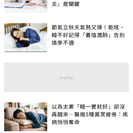
炎」是關鍵
節氣立秋天氣熱又燥！乾咳、
睡不好記得「養陰潤肺」告別
換季不適
以為太累「睡一覺就好」卻沒
再醒來…醫揭5種異常疲倦：疾
病悄悄奪命