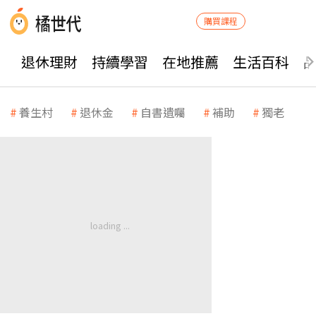
購買課程
退休理財
持續學習
在地推薦
生活百科
養生村
退休金
自書遺囑
補助
獨老