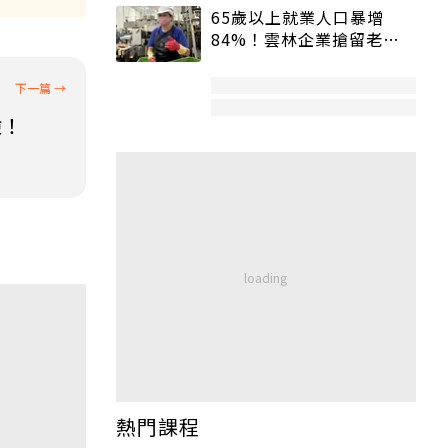
65歲以上就業人口暴增
84%！雲林企業搶留老員
工：穩定性高、經驗豐富
險！
熱門課程