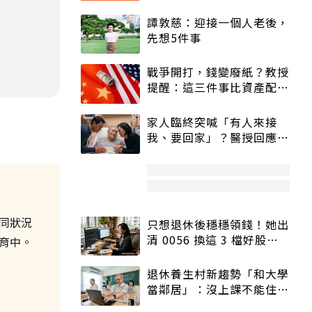
譚敦慈：迎接一個人老後，
先想5件事
戰爭開打，錢變廢紙？教授
提醒：這三件事比資產配置
更重要！
家人臨終突喊「有人來接
我、要回家」？醫授回應方
式快學：避免抱憾終生
同狀況
只想退休後穩穩領錢！她出
清 0056 換這 3 檔好股：
育中。
股價高點照樣買
退休養生村新趨勢「和大學
當鄰居」：沒上課不能住、
宿舍變養老房