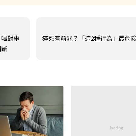
：喝對事
猝死有前兆？「這2種行為」最危
判斷