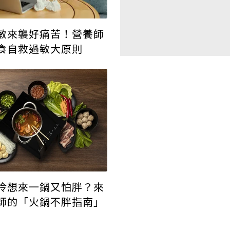
敏來襲好痛苦！營養師
食自救過敏大原則
冷想來一鍋又怕胖？來
師的「火鍋不胖指南」