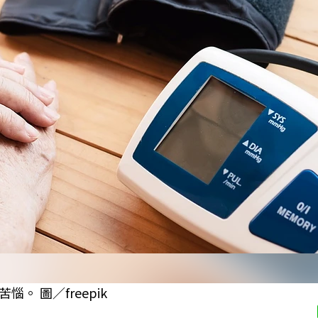
 圖／freepik