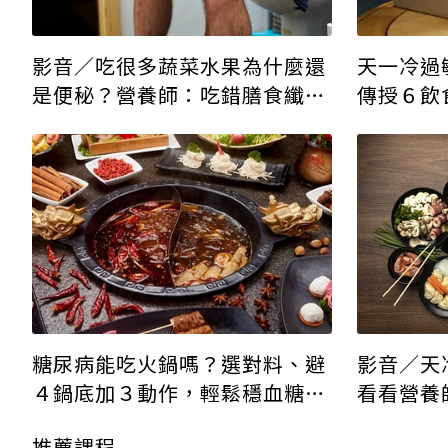
影音／吃很多蔬菜水果為什麼還
天一冷過
是便秘？營養師：吃錯膳食纖維
傳授６飲
了！
糖尿病能吃火鍋嗎？選對料、避
影音／天
４鍋底加３動作，輕鬆穩血糖安
看看營養
心吃
推薦課程