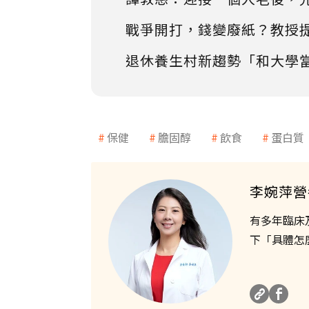
戰爭開打，錢變廢紙？教授
退休養生村新趨勢「和大學
保健
膽固醇
飲食
蛋白質
李婉萍營
有多年臨床
下「具體怎