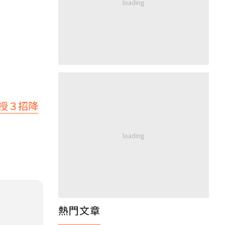
授３招降
熱門文章