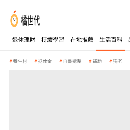
退休理財
持續學習
在地推薦
生活百科
養生村
退休金
自書遺囑
補助
獨老