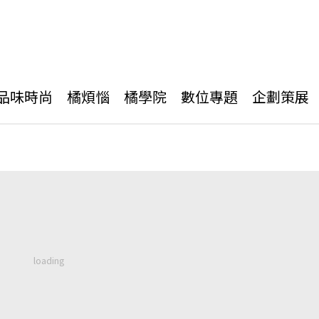
品味時尚
橘煩惱
橘學院
數位專題
企劃策展