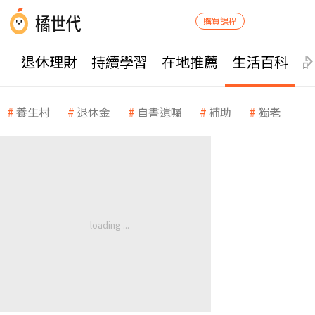
購買課程
退休理財
持續學習
在地推薦
生活百科
養生村
退休金
自書遺囑
補助
獨老