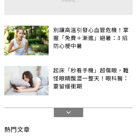
別讓高溫引發心血管危機！掌
握「免費＋漸進」避暑：3 招
防心梗中暑
起床「秒看手機」超傷眼，難
怪眼睛酸澀一整天！眼科醫：
要留緩衝期
熱門文章