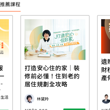
推薦課程
遺
報
打造安心住的家｜裝
財
一
修前必懂！住到老的
產
一
居住規劃全攻略
先
毒生活
林黛羚