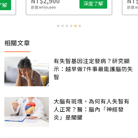
NT$2,900
NT$
深度了解
了解
原價
NT$5,600
原價
N
相關文章
有失智基因注定發病？研究顯
示：越早做7件事最能護腦防失
智
大腦有斑塊，為何有人失智有
人正常？醫：腦內「神經發
炎」是關鍵