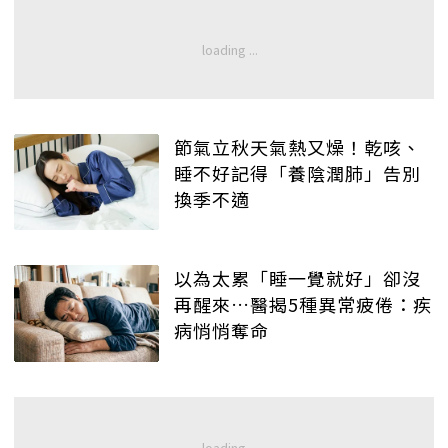
節氣立秋天氣熱又燥！乾咳、
睡不好記得「養陰潤肺」告別
換季不適
以為太累「睡一覺就好」卻沒
再醒來…醫揭5種異常疲倦：疾
病悄悄奪命