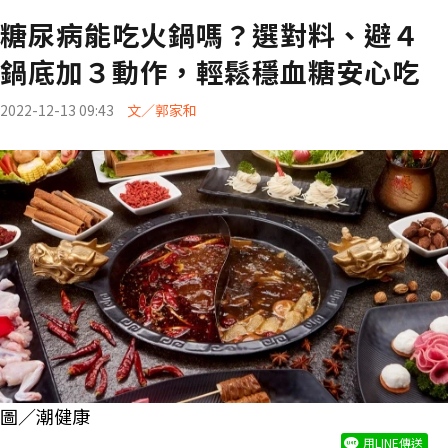
糖尿病能吃火鍋嗎？選對料、避４
鍋底加３動作，輕鬆穩血糖安心吃
2022-12-13 09:43
文／郭家和
圖／潮健康
用LINE傳送