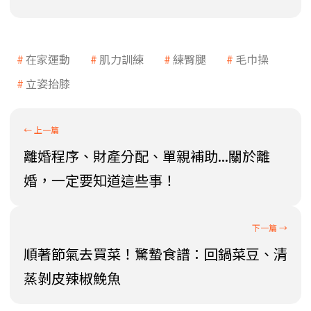
在家運動
肌力訓練
練臀腿
毛巾操
立姿抬膝
離婚程序、財產分配、單親補助...關於離
婚，一定要知道這些事！
順著節氣去買菜！驚蟄食譜：回鍋菜豆、清
蒸剝皮辣椒鮸魚