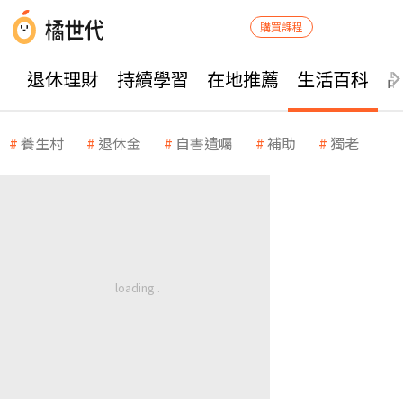
購買課程
退休理財
持續學習
在地推薦
生活百科
養生村
退休金
自書遺囑
補助
獨老