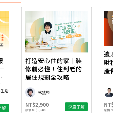
遺
報
打造安心住的家｜裝
財
一
修前必懂！住到老的
產
一
居住規劃全攻略
先
毒生活
林黛羚
NT$2,900
NT$
深度了解
了解
原價
NT$5,600
原價
N