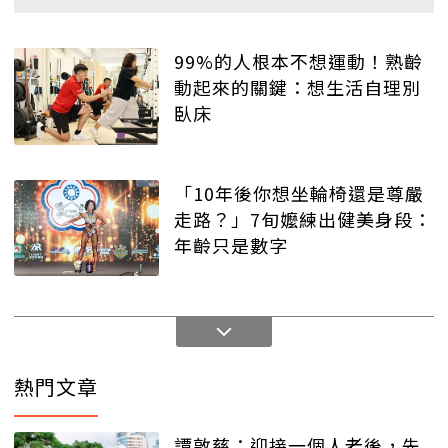
99%的人根本不想運動！熟齡
動起來的關鍵：想生活自理別
臥床
「10年後你想坐輪椅還是尊嚴
走路？」7旬嬤練出健美身段：
年齡只是數字
熱門文章
譚敦慈：迎接一個人老後，先