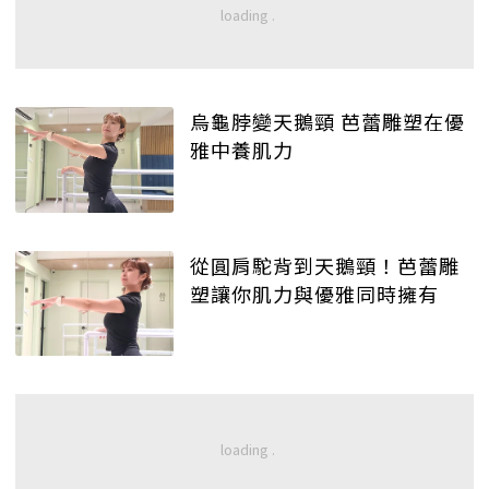
烏龜脖變天鵝頸 芭蕾雕塑在優
雅中養肌力
從圓肩駝背到天鵝頸！芭蕾雕
塑讓你肌力與優雅同時擁有