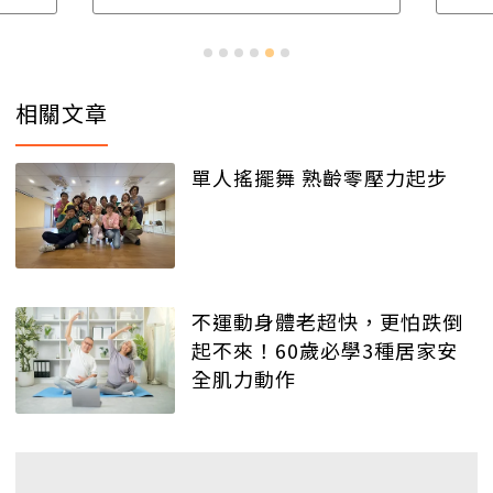
相關文章
單人搖擺舞 熟齡零壓力起步
不運動身體老超快，更怕跌倒
起不來！60歲必學3種居家安
全肌力動作