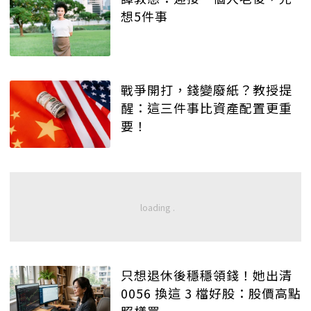
想5件事
戰爭開打，錢變廢紙？教授提
醒：這三件事比資產配置更重
要！
只想退休後穩穩領錢！她出清
0056 換這 3 檔好股：股價高點
照樣買