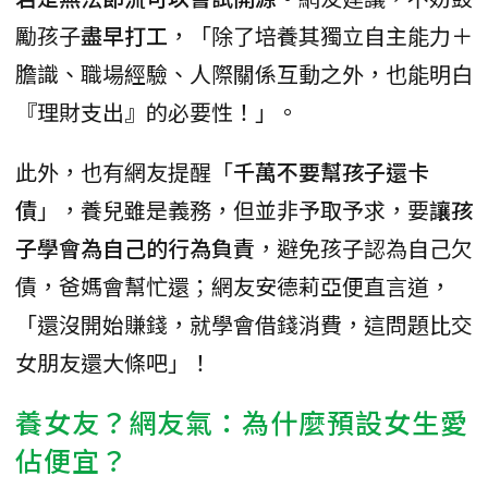
勵孩子
盡早打工
，「除了培養其獨立自主能力＋
膽識、職場經驗、人際關係互動之外，也能明白
『理財支出』的必要性！」。
此外，也有網友提醒「
千萬不要幫孩子還卡
債
」，養兒雖是義務，但並非予取予求，要
讓孩
子學會為自己的行為負責
，避免孩子認為自己欠
債，爸媽會幫忙還；網友安德莉亞便直言道，
「還沒開始賺錢，就學會借錢消費，這問題比交
女朋友還大條吧」！
養女友？網友氣：為什麼預設女生愛
佔便宜？