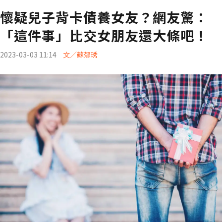
懷疑兒子背卡債養女友？網友驚：
「這件事」比交女朋友還大條吧！
2023-03-03 11:14
文／蘇郁琇