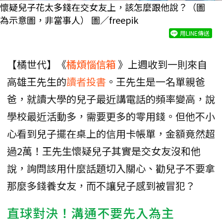
懷疑兒子花太多錢在交女友上，該怎麼跟他說？（圖
為示意圖，非當事人） 圖／freepik
用LINE傳送
【橘世代】《
橘煩惱信箱
》上週收到一則來自
高雄王先生的
讀者投書
。王先生是一名單親爸
爸，就讀大學的兒子最近講電話的頻率變高，說
學校最近活動多，需要更多的零用錢。但他不小
心看到兒子擺在桌上的信用卡帳單，金額竟然超
過2萬！王先生懷疑兒子其實是交女友沒和他
說，詢問該用什麼話題切入關心、勸兒子不要拿
那麼多錢養女友，而不讓兒子感到被冒犯？
直球對決！溝通不要先入為主