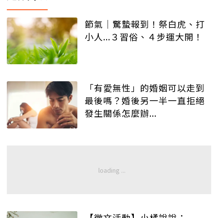
節氣│驚蟄報到！祭白虎、打
小人...３習俗、４步運大開！
「有愛無性」的婚姻可以走到
最後嗎？婚後另一半一直拒絕
發生關係怎麼辦...
【徵文活動】小橘說說：