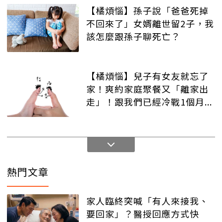
【橘煩惱】孫子說「爸爸死掉
不回來了」女婿離世留2子，我
該怎麼跟孫子聊死亡？
【橘煩惱】兒子有女友就忘了
家！爽約家庭聚餐又「離家出
走」！跟我們已經冷戰1個月...
熱門文章
家人臨終突喊「有人來接我、
要回家」？醫授回應方式快