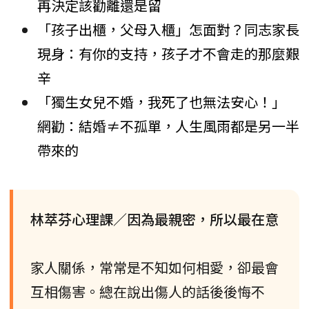
再決定該勸離還是留
「孩子出櫃，父母入櫃」怎面對？同志家長
現身：有你的支持，孩子才不會走的那麼艱
辛
「獨生女兒不婚，我死了也無法安心！」
網勸：結婚≠不孤單，人生風雨都是另一半
帶來的
林萃芬心理課／因為最親密，所以最在意
家人關係，常常是不知如何相愛，卻最會
互相傷害。總在說出傷人的話後後悔不