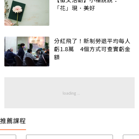
「花」現．美好
分紅飛了！新制勞退平均每人
虧1.8萬 4個方式可查實虧金
額
推薦課程