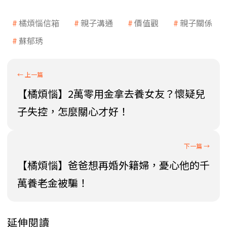
橘煩惱信箱
親子溝通
價值觀
親子關係
蘇郁琇
【橘煩惱】2萬零用金拿去養女友？懷疑兒
子失控，怎麼關心才好！
【橘煩惱】爸爸想再婚外籍婦，憂心他的千
萬養老金被騙！
延伸閱讀