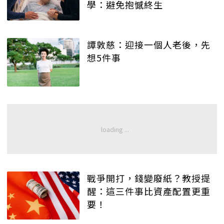
學：避免抱憾終生
譚敦慈：迎接一個人老後，先
想5件事
戰爭開打，錢變廢紙？教授提
醒：這三件事比資產配置更重
要！