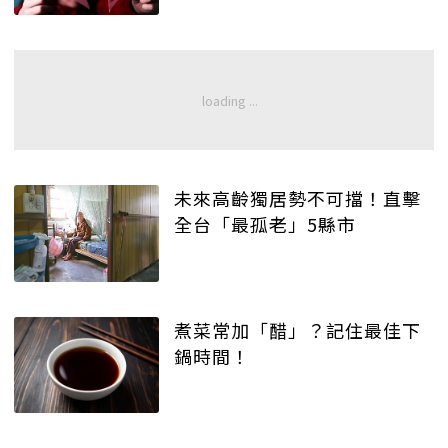
未來高齡獨居勢不可擋！直擊
全台「最孤老」5縣市
煮菜常加「醋」？記住最佳下
鍋時間！