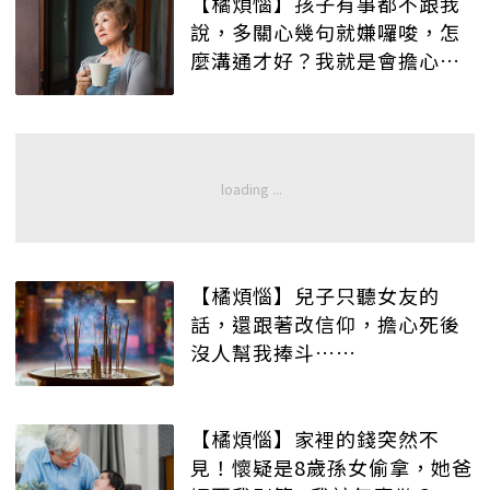
【橘煩惱】孩子有事都不跟我
說，多關心幾句就嫌囉唆，怎
麼溝通才好？我就是會擔心
啊……
【橘煩惱】兒子只聽女友的
話，還跟著改信仰，擔心死後
沒人幫我捧斗……
【橘煩惱】家裡的錢突然不
見！懷疑是8歲孫女偷拿，她爸