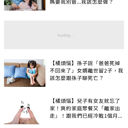
媽要我別管...我該怎麼做？
【橘煩惱】孫子說「爸爸死掉
不回來了」女婿離世留2子，我
該怎麼跟孫子聊死亡？
【橘煩惱】兒子有女友就忘了
家！爽約家庭聚餐又「離家出
走」！跟我們已經冷戰1個月...