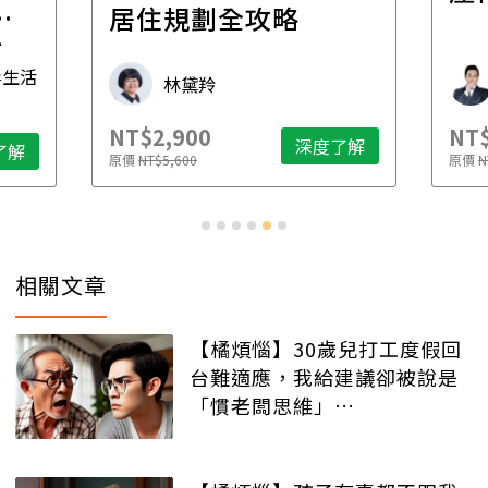
一
居住規劃全攻略
先
毒生活
林黛羚
NT$2,900
NT$
深度了解
了解
原價
NT$5,600
原價
N
相關文章
【橘煩惱】30歲兒打工度假回
台難適應，我給建議卻被說是
「慣老闆思維」…