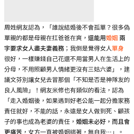
周姓網友認為，「誰說結婚後不會孤單？很多偽
單親的都是母親在扛爸爸在爽，
還能用
婚姻
兩
字要求女人盡夫妻義務
；我倒是覺得女人
單身
很好，一樣賺錢自己花還不用當男人在生活上的
分母，不用照顧男人情緒更沒有三姑六婆」，建
議文芬別讓女兒去冒那個「不知是否是神隊友的
良人風險」！網友米修也有類似的看法，認為
「走入婚姻後，如果遇到好老公能一起分擔家務
責任就好，不能的話，永遠是女人做到死、顧孩
子的事也成為老婆的責任，
婚姻未必好，而且會
更痛苦
，女方一直被婚姻綁著，無自我⋯」。