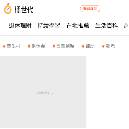
購買課程
退休理財
持續學習
在地推薦
生活百科
養生村
退休金
自書遺囑
補助
獨老