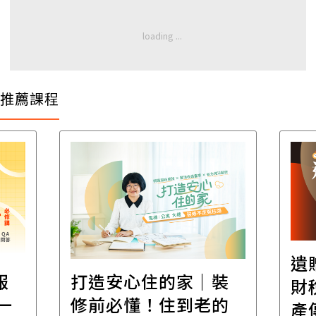
推薦課程
遺
報
打造安心住的家｜裝
財
一
修前必懂！住到老的
產