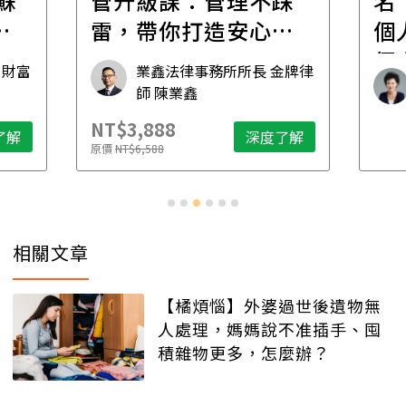
管升級課：管理不踩
名
傳
雷，帶你打造安心職
個
場
個
 財富
業鑫法律事務所所長 金牌律
想
師 陳業鑫
NT$3,888
了解
深度了解
原價
NT$6,588
相關文章
【橘煩惱】外婆過世後遺物無
人處理，媽媽說不准插手、囤
積雜物更多，怎麼辦？