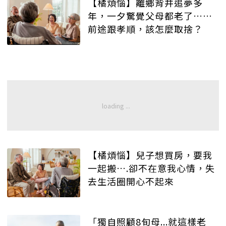
【橘煩惱】離鄉背井追夢多
年，一夕驚覺父母都老了……
前途跟孝順，該怎麼取捨？
【橘煩惱】兒子想買房，要我
一起搬….卻不在意我心情，失
去生活圈開心不起來
「獨自照顧8旬母...就這樣老