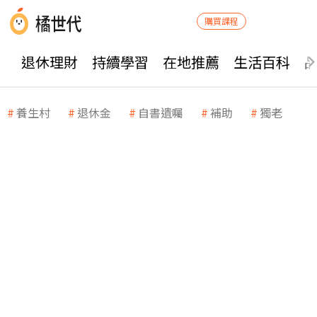
購買課程
退休理財
持續學習
在地推薦
生活百科
養生村
退休金
自書遺囑
補助
獨老