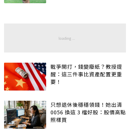
戰爭開打，錢變廢紙？教授提
醒：這三件事比資產配置更重
要！
只想退休後穩穩領錢！她出清
0056 換這 3 檔好股：股價高點
照樣買