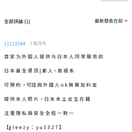
最新發表在前
全部評論 (
)
1
11115544
2 個月內
首 家 为 外 国 人 提 供 与 日 本 人 同 等 服 务 的
日 本 最 全 資 訊 | 素 人・高 級 系
可 預 約 ・可諮 詢 外 國 人 o k 無 需 加 料 金
提 供 本 人 照 片 ，日 本 本 土 女 生 在 籍
注 重 隱 私 與 安 全 全 程 一 對 一
【g l e e z y ： y u 3 3 2 7 】