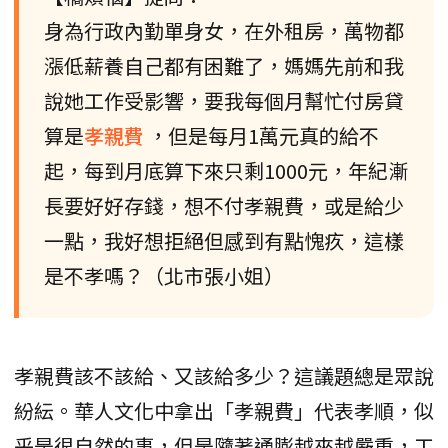
身為行政內勤單身女，在外租房，萬物都
漲低薪養自己都有困難了，媽媽先前和我
說她工作受影響，要我每個月幫忙付房貸
算是
孝親費
，但是每月1萬元真的給不
起，每到月底算下來只剩1000元，年紀漸
長要好好存錢，想不付孝親費，或是給少
一點，我好想拒絕但感到有點愧疚，這樣
是不孝嗎？（北市張小姐）
孝親費該不該給、又該給多少？這議題總是眾說
紛紜。華人文化中拿出「孝親費」代表孝順，似
乎是很自然的事，但是隨著通膨越來越嚴重，工