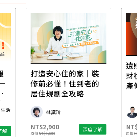
遺
報
打造安心住的家｜裝
財
一
修前必懂！住到老的
產
一
居住規劃全攻略
先
毒生活
林黛羚
NT$2,900
NT$
深度了解
了解
原價
NT$5,600
原價
N