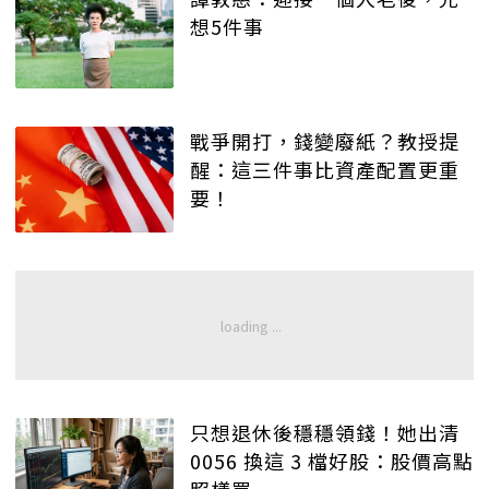
想5件事
戰爭開打，錢變廢紙？教授提
醒：這三件事比資產配置更重
要！
只想退休後穩穩領錢！她出清
0056 換這 3 檔好股：股價高點
照樣買