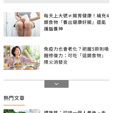
每天上大號≠腸胃健康！補充4
類食物「養出健康好腸」還能
護腦養神
免疫力也會老化？把握5原則喚
醒修復力：可吃「這類食物」
降火消發炎
熱門文章
譚敦慈：迎接一個人老後，先