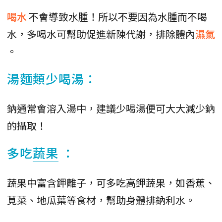
喝水
不會導致水腫！所以不要因為水腫而不喝
水，多喝水可幫助促進新陳代謝，排除體內
濕氣
。
湯麵類少喝湯：
鈉通常會溶入湯中，建議少喝湯便可大大減少鈉
的攝取！
多吃
蔬果
：
蔬果中富含鉀離子，可多吃高鉀蔬果，如香蕉、
莧菜、地瓜葉等食材，幫助身體排鈉利水。