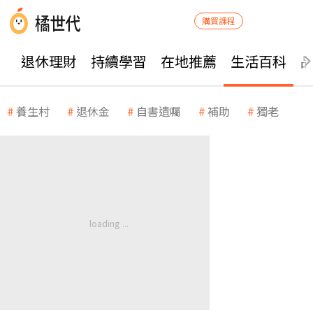
購買課程
退休理財
持續學習
在地推薦
生活百科
養生村
退休金
自書遺囑
補助
獨老