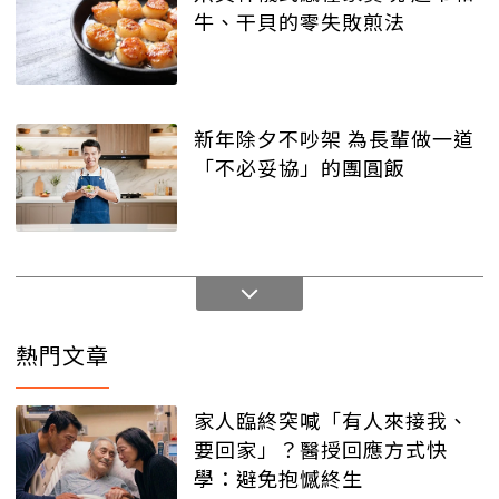
牛、干貝的零失敗煎法
新年除夕不吵架 為長輩做一道
「不必妥協」的團圓飯
熱門文章
家人臨終突喊「有人來接我、
要回家」？醫授回應方式快
學：避免抱憾終生