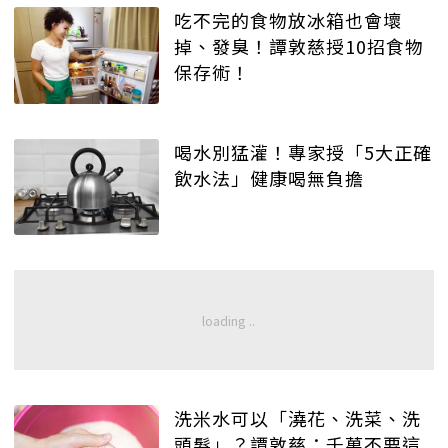
吃不完的食物放冰箱也會壞
掉、發臭！譚敦慈授10招食物
保存術！
喝水別猛灌！專家授「5大正確
飲水法」健康喝無負擔
洗米水可以「澆花、洗菜、洗
頭髮」？譚敦慈：千萬不要這