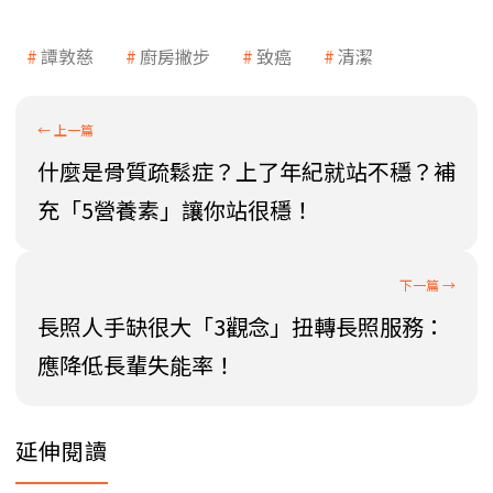
譚敦慈
廚房撇步
致癌
清潔
什麼是骨質疏鬆症？上了年紀就站不穩？補
充「5營養素」讓你站很穩！
長照人手缺很大「3觀念」扭轉長照服務：
應降低長輩失能率！
延伸閱讀