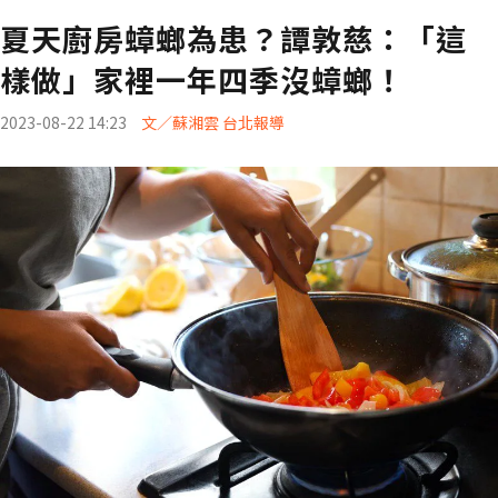
夏天廚房蟑螂為患？譚敦慈：「這
樣做」家裡一年四季沒蟑螂！
2023-08-22 14:23
文／蘇湘雲 台北報導