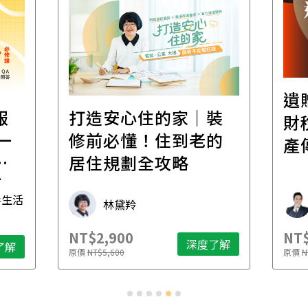
遺
報
打造安心住的家｜裝
財
一
修前必懂！住到老的
產
一
居住規劃全攻略
先
毒生活
林黛羚
NT$2,900
NT$
深度了解
了解
原價
NT$5,600
原價
N