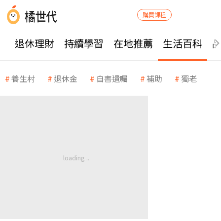
購買課程
退休理財
持續學習
在地推薦
生活百科
養生村
退休金
自書遺囑
補助
獨老