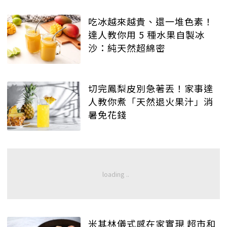
吃冰越來越貴、還一堆色素！
達人教你用 5 種水果自製冰
沙：純天然超綿密
切完鳳梨皮別急著丟！家事達
人教你煮「天然退火果汁」消
暑免花錢
米其林儀式感在家實現 超市和