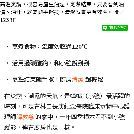
高溫烹調，很容易產生油煙，烹煮結束，只要看到油
漬、油汙，就要隨手擦拭，清潔就會更有效率。 圖／
123RF
用LINE傳送
• 烹煮食物，溫度勿超過120℃
• 活用過碳酸鈉，和小強說掰掰
• 烹飪結束隨手擦，廚房
清潔
超輕鬆
在炎熱、潮濕的天氣，是蟑螂（小強）最活躍的
時刻，可是在林口長庚紀念醫院臨床毒物中心護
理師
譚敦慈
的家中，一年四季根本看不到小強
蹤影，連在廚房也是一樣。