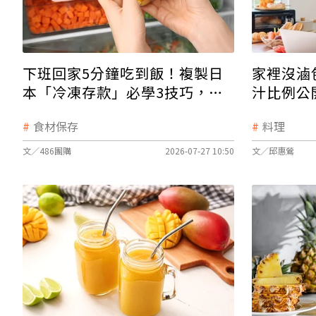
下班回家5分鐘吃到飯！複製日
家裡沒滷
本「冷凍存款」必學3技巧，自
汁比例公
煮安心又省事
爐火超入
食材保存
料理
文／486團購
2026-07-27 10:50
文／邱惠鶯