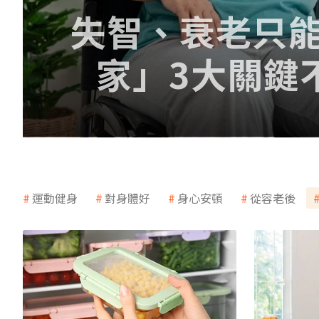
失智、衰老只
家」3大關鍵
運動健身
對身體好
身心安頓
從容老後