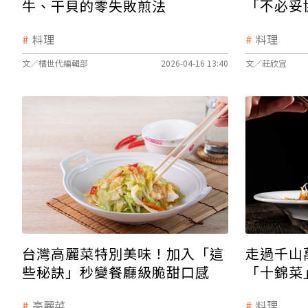
「不必妥
牛、干貝的零失敗煎法
料理
料理
文／橘世代編輯部
2026-04-16 13:40
文／莊欣宜
台灣高麗菜特別美味！加入「這
走過千山
些秘訣」秒變餐廳級脆甜口感
「十錦菜
滿
高麗菜
料理