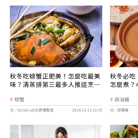
秋冬吃螃蟹正肥美！怎麼吃最美
秋冬必吃
味？清蒸排第三最多人推這烹飪
怎麼煮？
法
看
螃蟹
麻油雞
文／Social Lab社群實驗室
2024-12-12 10:35
文／邱惠鶯