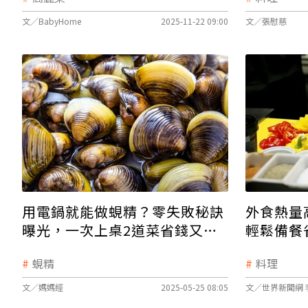
文／BabyHome
2025-11-22 09:00
文／張慰慈
用電鍋就能做蜆精？零失敗秘訣
外食熱量
曝光，一次上桌2道菜省錢又營
輕鬆備餐
養！
蜆精
料理
文／媽媽經
2025-05-25 08:05
文／世界新聞網 