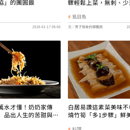
協」的團圓飯
驟輕鬆上菜，無刺、少
虱目魚
2026-01-17 06:00
文／男子宿舍的御膳房
2
萬水才懂！奶奶家傳
白居易讚這素菜美味不
」品出人生的苦甜與圓
燒竹筍「多1步驟」鮮
料理