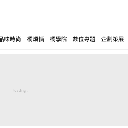
品味時尚
橘煩惱
橘學院
數位專題
企劃策展