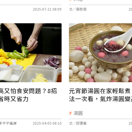
2025-07-21 08:09
文／張慰慈
2
高又怕食安問題？8招
元宵節湯圓在家輕鬆煮
省時又省力
法一次看，氣炸湯圓變
點？
湯圓
李芊芊編譯
2025-04-05 08:10
文／邱惠鶯
2