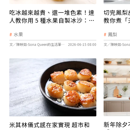
吃冰越來越貴、還一堆色素！達
切完鳳梨
人教你用 5 種水果自製冰沙：純
教你煮「
天然超綿密
花錢
水果
鳳梨
文／陳映如-Sona Queen的生活筆記本
2026-06-15 08:00
新年除夕
米其林儀式感在家實現 超市和