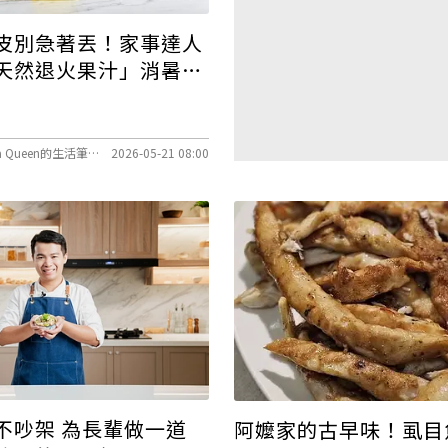
皮別急著丟！家事達人
天然退火果汁」消暑免
文／陳映如-Sona Queen的生活筆記本
2026-05-21 08:00
不吵架 為長輩做一道
阿嬤家的古早味！虱目