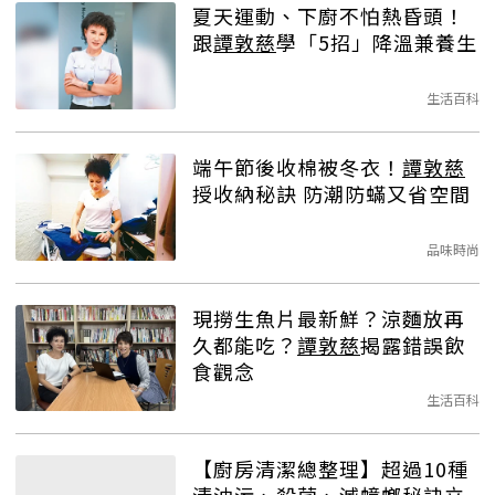
夏天運動、下廚不怕熱昏頭！
跟
譚敦慈
學「5招」降溫兼養生
生活百科
端午節後收棉被冬衣！
譚敦慈
授收納秘訣 防潮防蟎又省空間
品味時尚
現撈生魚片最新鮮？涼麵放再
久都能吃？
譚敦慈
揭露錯誤飲
食觀念
生活百科
【廚房清潔總整理】超過10種