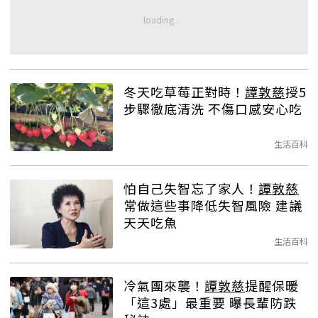
冬天吃草莓正對時！
譚敦慈
授5
步驟徹底清洗 不傷口感安心吃
生活百科
怕自己失智忘了家人！
譚敦慈
常做這些事降低失智風險 建議
天天吃魚
生活百科
冷氣團來襲！
譚敦慈
提醒保暖
「這3處」最重要 曝長輩防跌