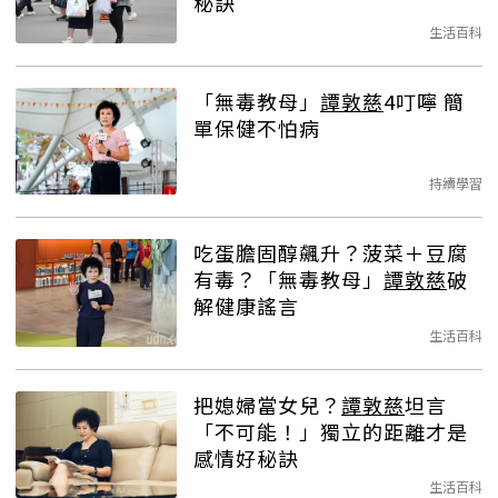
秘訣
生活百科
「無毒教母」
譚敦慈
4叮嚀 簡
單保健不怕病
持續學習
吃蛋膽固醇飆升？菠菜＋豆腐
有毒？「無毒教母」
譚敦慈
破
解健康謠言
生活百科
把媳婦當女兒？
譚敦慈
坦言
「不可能！」獨立的距離才是
感情好秘訣
生活百科