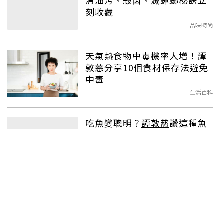
清油污、殺菌、滅蟑螂秘訣立
刻收藏
品味時尚
天氣熱食物中毒機率大增！
譚
敦慈
分享10個食材保存法避免
中毒
生活百科
吃魚變聰明？
譚敦慈
讚這種魚
是「台大醫科魚」 5招挑出新
鮮好魚
生活百科
不依賴活更好 「無毒教母」
譚
敦慈
的獨居生活指南