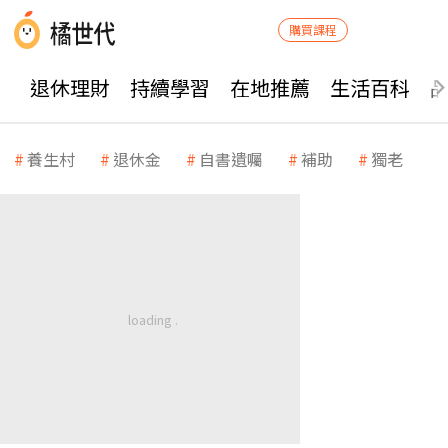
購買課程
退休理財
持續學習
在地推薦
生活百科
養生村
退休金
自書遺囑
補助
獨老