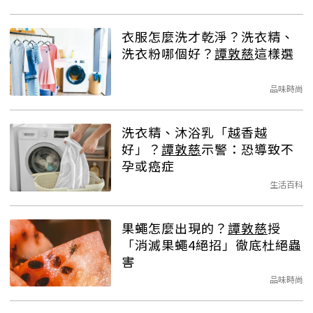
衣服怎麼洗才乾淨？洗衣精、
洗衣粉哪個好？
譚敦慈
這樣選
品味時尚
洗衣精、沐浴乳「越香越
好」？
譚敦慈
示警：恐導致不
孕或癌症
生活百科
果蠅怎麼出現的？
譚敦慈
授
「消滅果蠅4絕招」徹底杜絕蟲
害
品味時尚