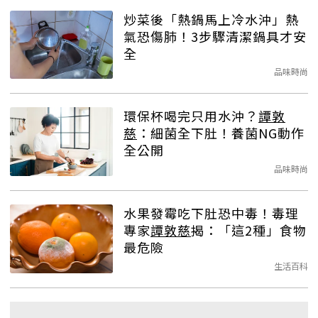
炒菜後「熱鍋馬上冷水沖」熱
氣恐傷肺！3步驟清潔鍋具才安
全
品味時尚
環保杯喝完只用水沖？
譚敦
慈
：細菌全下肚！養菌NG動作
全公開
品味時尚
水果發霉吃下肚恐中毒！毒理
專家
譚敦慈
揭：「這2種」食物
最危險
生活百科