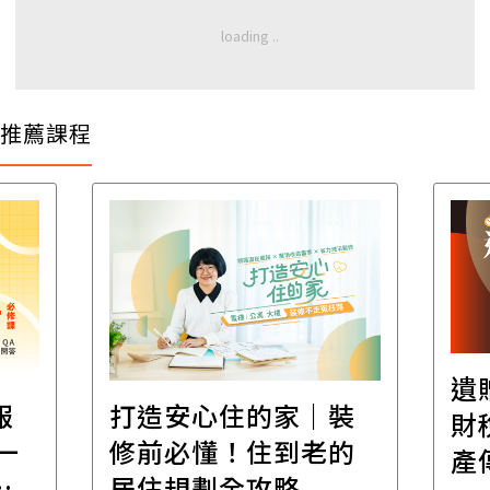
推薦課程
遺
報
打造安心住的家｜裝
財
一
修前必懂！住到老的
產
一
居住規劃全攻略