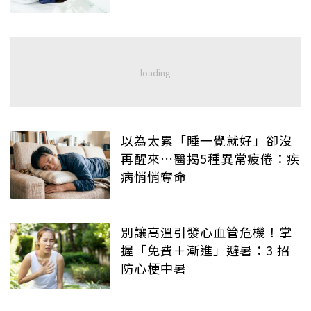
以為太累「睡一覺就好」卻沒
再醒來…醫揭5種異常疲倦：疾
病悄悄奪命
別讓高溫引發心血管危機！掌
握「免費＋漸進」避暑：3 招
防心梗中暑