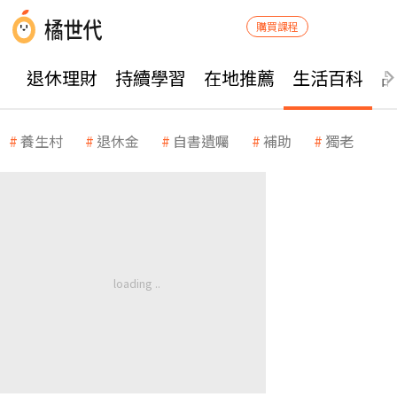
購買課程
退休理財
持續學習
在地推薦
生活百科
養生村
退休金
自書遺囑
補助
獨老