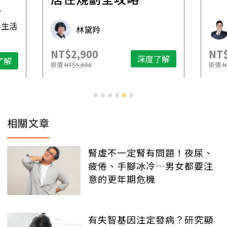
先
毒生活
林黛羚
NT$2,900
NT$
深度了解
了解
原價
NT$5,600
原價
N
相關文章
腎虛不一定腎有問題！夜尿、
疲倦、手腳冰冷…男女都要注
意的更年期危機
有失智基因注定發病？研究顯