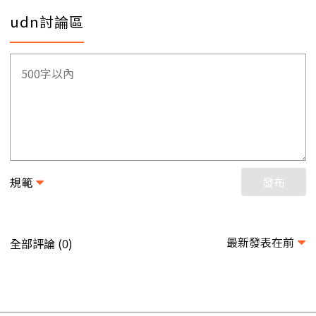
udn討論區
規範
發布
最新發表在前
全部評論 (
)
0