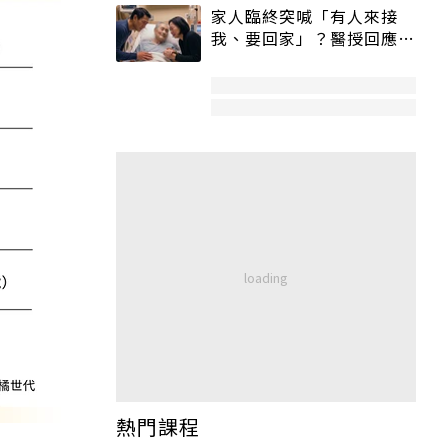
家人臨終突喊「有人來接
我、要回家」？醫授回應方
式快學：避免抱憾終生
熱門課程