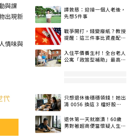
動與課
譚敦慈：迎接一個人老後，
物出現新
先想5件事
戰爭開打，錢變廢紙？教授
提醒：這三件事比資產配置
人情味與
更重要！
入住平價養生村！全台老人
公寓「政策型補助」最高打
5折
只想退休後穩穩領錢！她出
清 0056 換這 3 檔好股：
股價高點照樣買
退休第一天就崩潰！60歲
男對著超商便當懷疑人生
「一切好安靜」