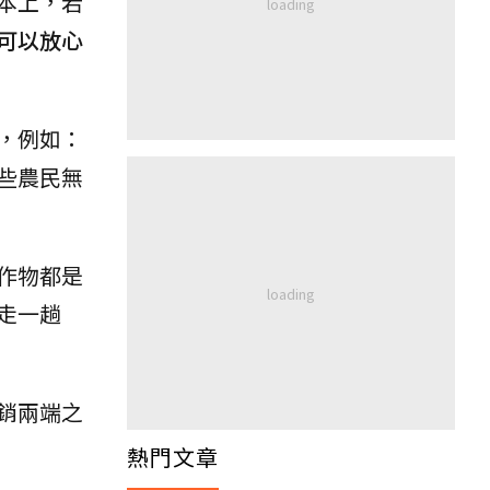
本上，若
可以放心
，例如：
些農民無
作物都是
走一趟
銷兩端之
熱門文章