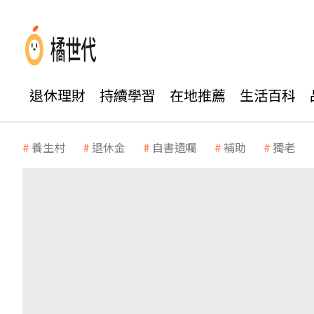
退休理財
持續學習
在地推薦
生活百科
養生村
退休金
自書遺囑
補助
獨老