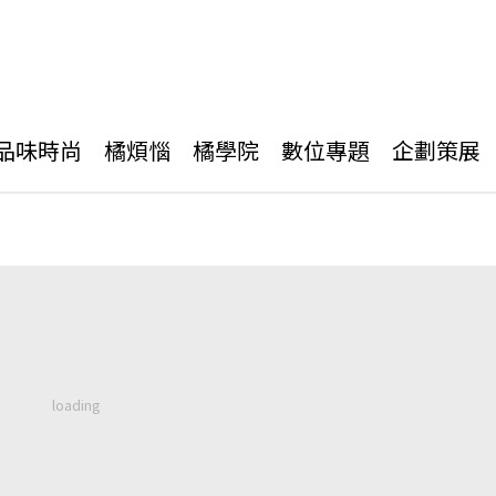
品味時尚
橘煩惱
橘學院
數位專題
企劃策展