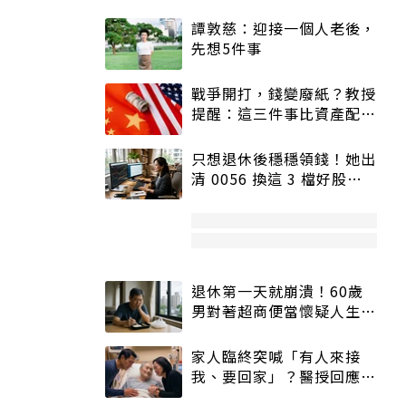
譚敦慈：迎接一個人老後，
先想5件事
戰爭開打，錢變廢紙？教授
提醒：這三件事比資產配置
更重要！
只想退休後穩穩領錢！她出
清 0056 換這 3 檔好股：
股價高點照樣買
退休第一天就崩潰！60歲
男對著超商便當懷疑人生
「一切好安靜」
家人臨終突喊「有人來接
我、要回家」？醫授回應方
式快學：避免抱憾終生