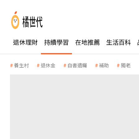
退休理財
持續學習
在地推薦
生活百科
養生村
退休金
自書遺囑
補助
獨老