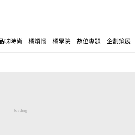
品味時尚
橘煩惱
橘學院
數位專題
企劃策展