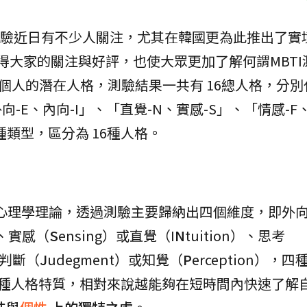
驗近日有不少人關注，尤其在韓國更為此推出了實
出就獲得大家的關注與好評，也使大眾更加了解何謂MBT
出每個人的潛在人格，測驗結果一共有 16總人格，分
向-E、內向-I」、「直覺-N、實感-S」、「情感-F
8種類型，區分為 16種人格。
的心理學理論，透過測驗主要歸納出四個維度，即外
t）、實感（
S
ensing）或直覺（I
N
tuition）、思考
）、判斷（
J
udegment）或知覺（
P
erception），
16種人格特質，相對來說越能夠在短時間內快速了解