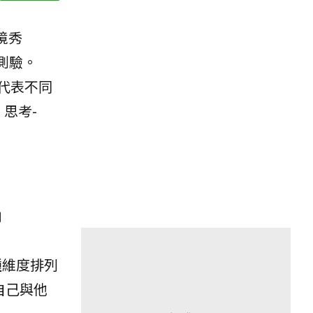
境秀
I測驗。
別代表不同
、思考-
向
四種維度排列
自己與他