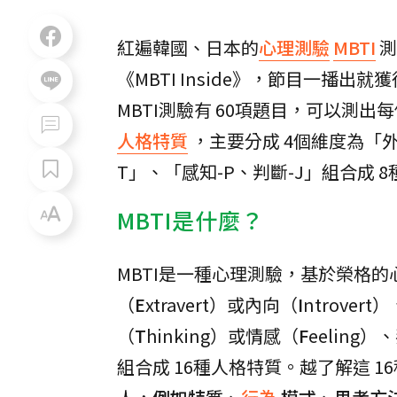
紅遍韓國、日本的
心理測驗
MBTI
測
《MBTI Inside》，節目一播
MBTI測驗有 60項題目，可以測
人格特質
，主要分成 4個維度為「外
T」、「感知-P、判斷-J」組合成 
MBTI是什麼？
MBTI是一種心理測驗，基於榮格
（
E
xtravert）或內向（
I
ntrover
（
T
hinking）或情感（
F
eeling
組合成 16種人格特質。越了解這 