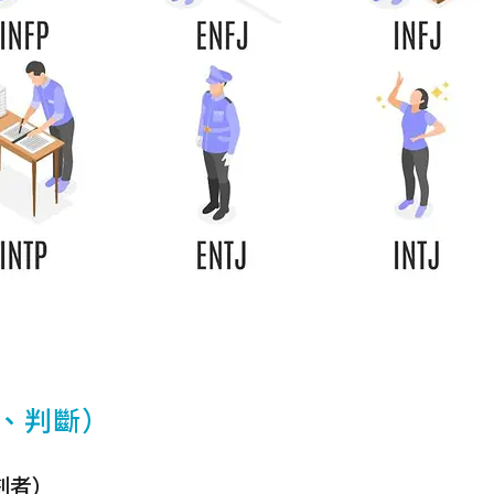
考、判斷）
劃者）