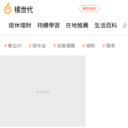
購買課程
退休理財
持續學習
在地推薦
生活百科
養生村
退休金
自書遺囑
補助
獨老