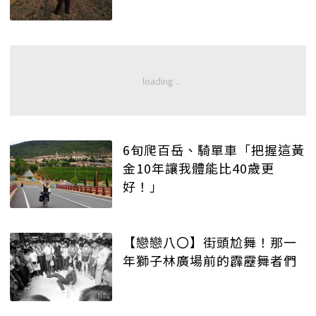
6旬爬百岳、騎單車「把握這黃
金10年讓我體能比40歲更
好！」
【戀戀八〇】街頭尬舞！那一
年獅子林廣場前的霹靂舞者們