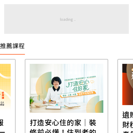
推薦課程
遺
報
打造安心住的家｜裝
財
一
修前必懂！住到老的