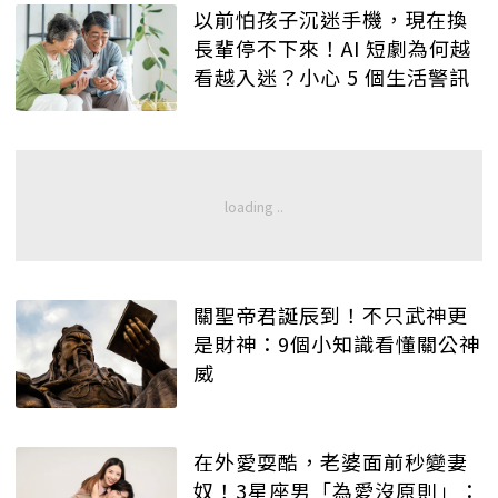
以前怕孩子沉迷手機，現在換
長輩停不下來！AI 短劇為何越
看越入迷？小心 5 個生活警訊
關聖帝君誕辰到！不只武神更
是財神：9個小知識看懂關公神
威
在外愛耍酷，老婆面前秒變妻
奴！3星座男「為愛沒原則」：