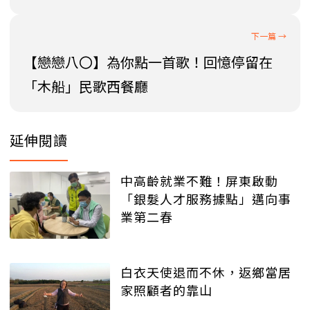
【戀戀八〇】為你點一首歌！回憶停留在
「木船」民歌西餐廳
延伸閱讀
中高齡就業不難！屏東啟動
「銀髮人才服務據點」邁向事
業第二春
白衣天使退而不休，返鄉當居
家照顧者的靠山