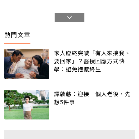
熱門文章
家人臨終突喊「有人來接我、
要回家」？醫授回應方式快
學：避免抱憾終生
譚敦慈：迎接一個人老後，先
想5件事