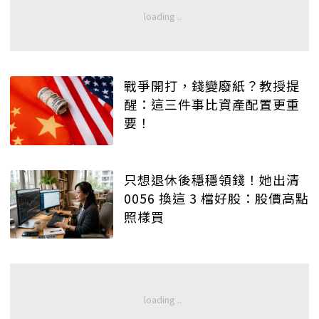
戰爭開打，錢變廢紙？教授提
醒：這三件事比資產配置更重
要！
只想退休後穩穩領錢！她出清
0056 換這 3 檔好股：股價高點
照樣買