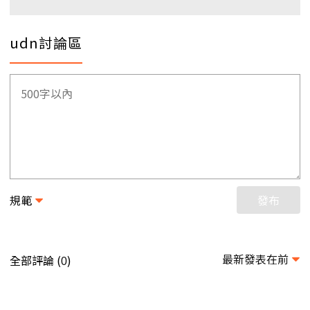
udn討論區
規範
發布
最新發表在前
全部評論 (
)
0