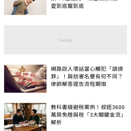
愛到底寵到底
網路說人壞話當心觸犯「誹謗
罪」！與妨害名譽有何不同？
律師解答提告流程期限
教科書級避稅案例！叔姪3600
萬房免贈與稅「3大關鍵金流」
解析