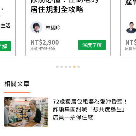
產
一
居住規劃全攻略
先
毒生活
林黛羚
NT$2,900
NT$
深度了解
了解
原價
NT$5,600
原價
N
相關文章
72歲獨居包租婆為愛沖昏頭！
詐騙集團甜喊「想共度餘生」
店員一招保住錢