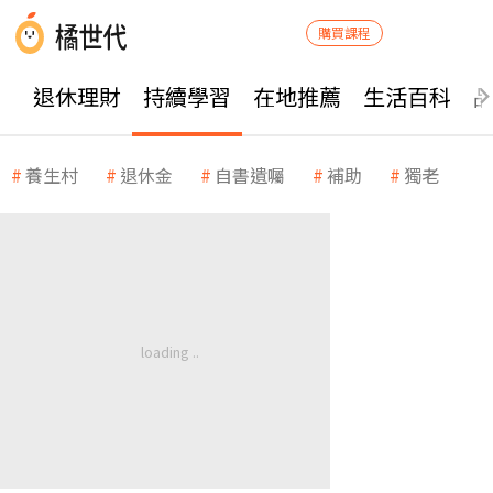
購買課程
退休理財
持續學習
在地推薦
生活百科
養生村
退休金
自書遺囑
補助
獨老