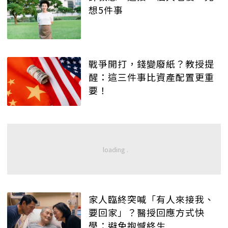
想5件事
戰爭開打，錢變廢紙？教授提
醒：這三件事比資產配置更重
要！
家人臨終突喊「有人來接我、
要回家」？醫授回應方式快
學：避免抱憾終生