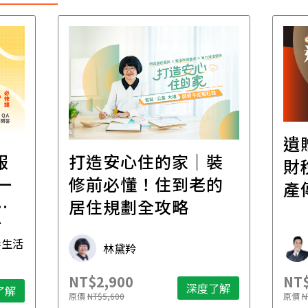
遺贈稅規劃直播課│
裝
百
財稅專家親授，讓資
的
經
產傳承更有效率
年
財稅專家 朱家棟
NT$2,500
NT$
了解
深度了解
原價
NT$4,888
原價
N