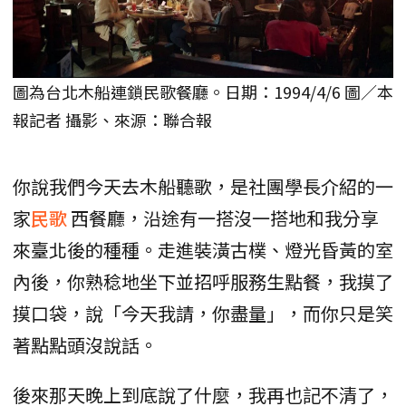
圖為台北木船連鎖民歌餐廳。日期：1994/4/6 圖／本
報記者 攝影、來源：聯合報
你說我們今天去木船聽歌，是社團學長介紹的一
家
民歌
西餐廳，沿途有一搭沒一搭地和我分享
來臺北後的種種。走進裝潢古樸、燈光昏黃的室
內後，你熟稔地坐下並招呼服務生點餐，我摸了
摸口袋，說「今天我請，你盡量」，而你只是笑
著點點頭沒說話。
後來那天晚上到底說了什麼，我再也記不清了，