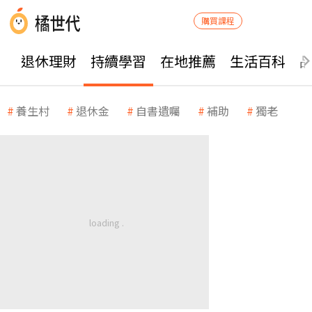
購買課程
退休理財
持續學習
在地推薦
生活百科
養生村
退休金
自書遺囑
補助
獨老