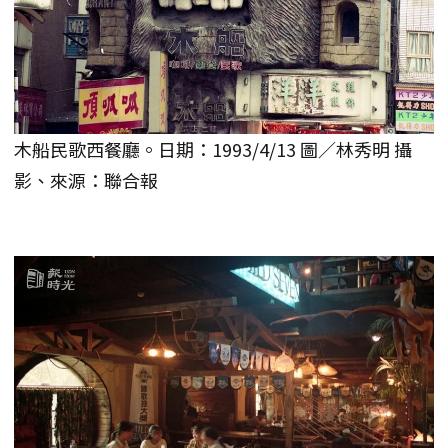
木船民歌西餐廳。日期：1993/4/13 圖／林秀明 攝
影、來源：聯合報