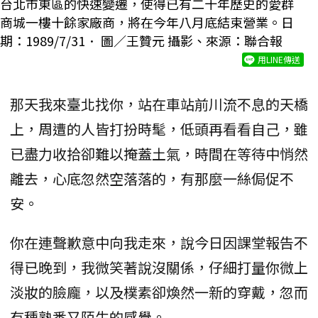
台北市東區的快速變遷，使得已有二十年歷史的愛群
商城一樓十餘家廠商，將在今年八月底結束營業。日
期：1989/7/31． 圖／王贊元 攝影、來源：聯合報
用LINE傳送
那天我來臺北找你，站在車站前川流不息的天橋
上，周遭的人皆打扮時髦，低頭再看看自己，雖
已盡力收拾卻難以掩蓋土氣，時間在等待中悄然
離去，心底忽然空落落的，有那麼一絲侷促不
安。
你在連聲歉意中向我走來，說今日因課堂報告不
得已晚到，我微笑著說沒關係，仔細打量你微上
淡妝的臉龐，以及樸素卻煥然一新的穿戴，忽而
有種熟悉又陌生的感覺。