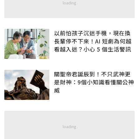
以前怕孩子沉迷手機，現在換
長輩停不下來！AI 短劇為何越
看越入迷？小心 5 個生活警訊
關聖帝君誕辰到！不只武神更
是財神：9個小知識看懂關公神
威