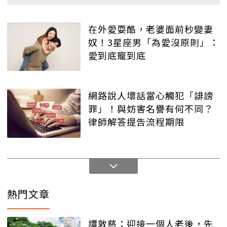
在外愛耍酷，老婆面前秒變妻
奴！3星座男「為愛沒原則」：
愛到底寵到底
網路說人壞話當心觸犯「誹謗
罪」！與妨害名譽有何不同？
律師解答提告流程期限
熱門文章
譚敦慈：迎接一個人老後，先